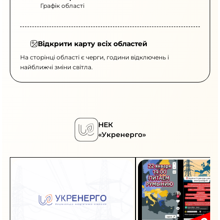
Графік області
Відкрити карту всіх областей
На сторінці області є черги, години відключень і
найближчі зміни світла.
НЕК
«Укренерго»