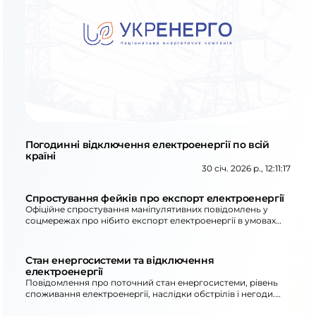
Погодинні відключення електроенергії по всій
країні
30 січ. 2026 р., 12:11:17
Спростування фейків про експорт електроенергії
Офіційне спростування маніпулятивних повідомлень у
соцмережах про нібито експорт електроенергії в умовах
дефіциту потужності та довготривалих знеструмлень для
споживачів.
Стан енергосистеми та відключення
електроенергії
Повідомлення про поточний стан енергосистеми, рівень
споживання електроенергії, наслідки обстрілів і негоди.
Пояснюються причини застосування графіків відключень