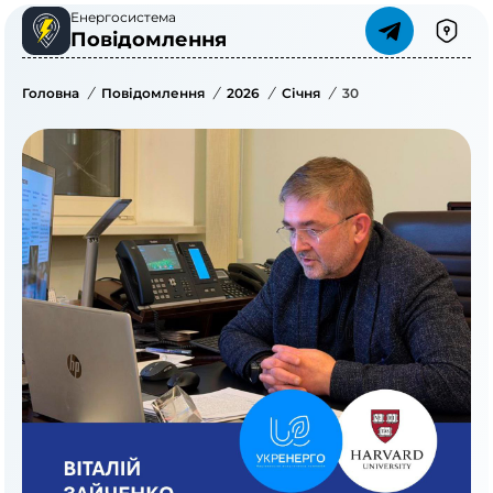
Енергосистема
Повідомлення
Головна
/
Повідомлення
/
2026
/
Січня
/
30