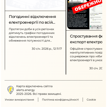
Погодинні відключення
електроенергії по всій
країні
Протягом доби в усіх регіонах
діятимуть графіки погодинних
Спростування фей
відключень електроенергії та
обмеження потужності для
експорт електроен
промислових споживачів. Заходи
запроваджені через наслідки
30 січ. 2026 р., 12:11:17
Офіційне спростування
ракетно-дронових атак на
маніпулятивних повідом
енергооб’єкти.
соцмережах про нібито 
електроенергії в умовах
потужності та довготри
знеструмлень для спожи
30 січ. 2026 
Карта відключень світла
alerts.energy
2025-2026. Всі права захищені.
Умови використання
Політика конфіденційності
Cookie