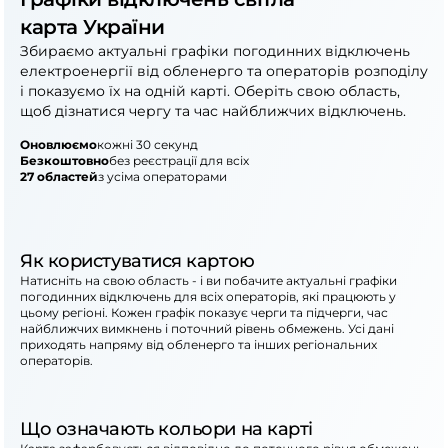
карта України
Збираємо актуальні графіки погодинних відключень
електроенергії від обленерго та операторів розподілу
і показуємо їх на одній карті. Оберіть свою область,
щоб дізнатися чергу та час найближчих відключень.
Оновлюємо
кожні 30 секунд
Безкоштовно
без реєстрації для всіх
27 областей
з усіма операторами
Як користуватися картою
Натисніть на свою область - і ви побачите актуальні графіки
погодинних відключень для всіх операторів, які працюють у
цьому регіоні. Кожен графік показує черги та підчерги, час
найближчих вимкнень і поточний рівень обмежень. Усі дані
приходять напряму від обленерго та інших регіональних
операторів.
Що означають кольори на карті