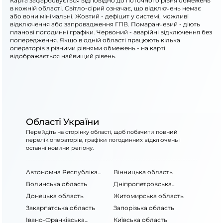
Карта зафарбовується відповідно до поточного рівня обмежень
в кожній області. Світло-сірий означає, що відключень немає
або вони мінімальні. Жовтий - дефіцит у системі, можливі
відключення або запровадження ГПВ. Помаранчевий - діють
планові погодинні графіки. Червоний - аварійні відключення без
попередження. Якщо в одній області працюють кілька
операторів з різними рівнями обмежень - на карті
відображається найвищий рівень.
Області України
Перейдіть на сторінку області, щоб побачити повний
перелік операторів, графіки погодинних відключень і
останні новини регіону.
Автономна Республіка
Вінницька область
Крим
Волинська область
Дніпропетровська
область
Донецька область
Житомирська область
Закарпатська область
Запорізька область
Івано-Франківська
Київська область