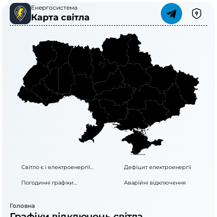
Енергосистема
Карта світла
Чернігівська
Волинська
область
область
Сумська
Рівненська
область
область
Житомирська
область
м. Київ
Київська
Львівська
область
Полтавська
область
Харківська
Хмельницька
область
область
область
Тернопільська
область
Черкаська
Луганська
Вінницька
область
область
область
Івано-Франківська
область
Дніпропетровська
Закарпатська
Кіровоградська
область
область
область
Чернівецька
Донецька
область
область
Миколаївська
Запорізька
область
область
Херсонська
область
Одеська
область
Автономна
Республіка
Крим
м. Севастополь
Світло є і електроенергії
Дефіцит електроенергії
вистачає
Погодинні графіки
Аварійні відключення
відключень
Головна
Графіки відключень світла