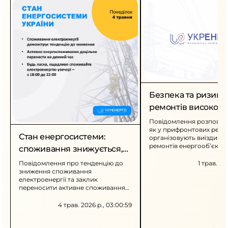
Безпека та ризики
ремонтів високово
мережі
Повідомлення розповіда
як у прифронтових регіо
Стан енергосистеми:
організовують виїзди для
ремонтів енергооб’єктів.
споживання знижується,
Окреслено ключові загр
економте ввечері
підхід до безпеки під час
Повідомлення про тенденцію до
1 трав. 202
зниження споживання
електроенергії та заклик
переносити активне споживання
на денний час. Також
повідомляється про нові
4 трав. 2026 р., 03:00:59
знеструмлення в окремих областях
унаслідок атак та рекомендації