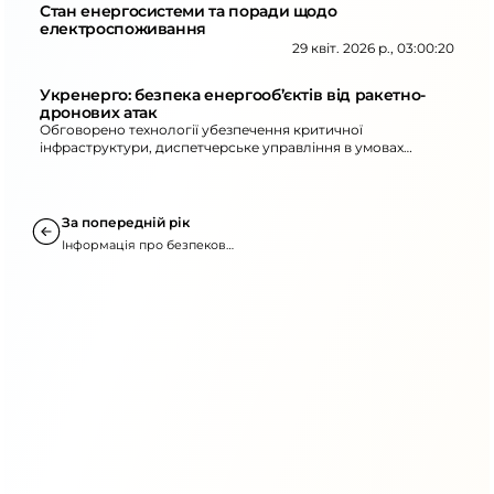
Стан енергосистеми та поради щодо
електроспоживання
29 квіт. 2026 р., 03:00:20
Укренерго: безпека енергооб’єктів від ракетно-
дронових атак
Обговорено технології убезпечення критичної
інфраструктури, диспетчерське управління в умовах
воєнного часу та взаємодію для захисту енергооб’єктів.
Також розповіли про антидроновий захист і підхід до
аварійно-відновлювальних робіт.
За попередній рік
Інформація про безпекову
ситуацію