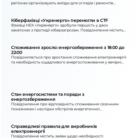
регіонах організовують виїзди для оглядів і ремонтів
енергооб’єктів. Окреслено ключові загрози та підхід до
безпеки під час робіт.
Кіберфахівці «Укренерго» перемогли в CTF
Фахівці НЕК «Укренерго» здобули першість у двох
хакатонах з протидії кіберзагрозам. Повідомлення містить
опис формату змагань та підсумки участі команд.
Споживання зросло: енергозбереження з 18:00 до
22:00
Повідомляється про зростання споживання електроенергії
та необхідність ощадливого енергоспоживання у вечірні
години. Також наведені наслідки атак на енергетичну
інфраструктуру та дії для споживачів.
Стан енергосистеми та поради з
енергозбереження
Повідомлення про відповідність споживання сезонним
показникам і наслідки обстрілів енергетичної
інфраструктури. Наведено рекомендації щодо перенесення
активного енергоспоживання та обмеження використання
потужних електроприладів у вечірні години.
Справедливі правила для виробників
електроенергії
Повідомлення містить заяви щодо необхідності