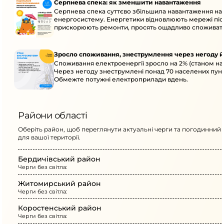
Серпнева спека: як зменшити навантаження
Серпнева спека суттєво збільшила навантаження на
енергосистему. Енергетики відновлюють мережі післ
прискорюють ремонти, просять ощадливо споживат
Зросло споживання, знеструмлення через негоду й
Споживання електроенергії зросло на 2% (станом на 
Через негоду знеструмлені понад 70 населених пунк
Обмежте потужні електроприлади вдень.
Райони області
Оберіть район, щоб переглянути актуальні черги та погодинний 
для вашої території.
Бердичівський район
Черги без світла:
Житомирський район
Черги без світла:
Коростенський район
Черги без світла: