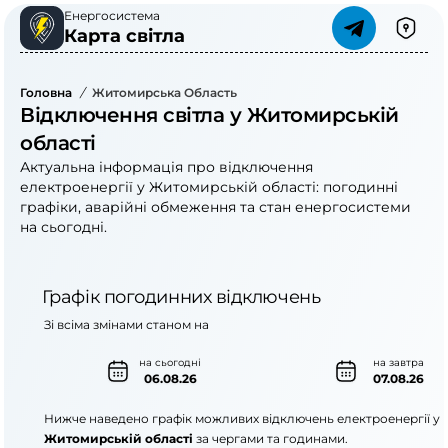
Енергосистема
Карта світла
Головна
/
Житомирська Область
Відключення світла у Житомирській
області
Актуальна інформація про відключення
електроенергії у Житомирській області: погодинні
графіки, аварійні обмеження та стан енергосистеми
на сьогодні.
Графік погодинних відключень
Зі всіма змінами станом на
на сьогодні
на завтра
06.08.26
07.08.26
Нижче наведено графік можливих відключень електроенергії у
Житомирській області
за чергами та годинами.