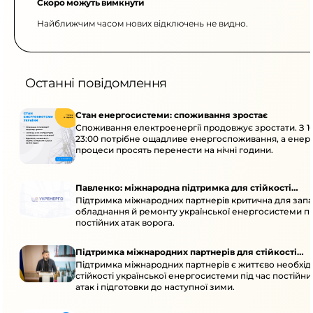
Скоро можуть вимкнути
Найближчим часом нових відключень не видно.
Останні повідомлення
Стан енергосистеми: споживання зростає
Споживання електроенергії продовжує зростати. З 1
23:00 потрібне ощадливе енергоспоживання, а енер
процеси просять перенести на нічні години.
Павленко: міжнародна підтримка для стійкості
Підтримка міжнародних партнерів критична для запа
енергосистеми
обладнання й ремонту української енергосистеми пі
постійних атак ворога.
Підтримка міжнародних партнерів для стійкості
Підтримка міжнародних партнерів є життєво необхі
енергосистеми
стійкості української енергосистеми під час постійн
атак і підготовки до наступної зими.