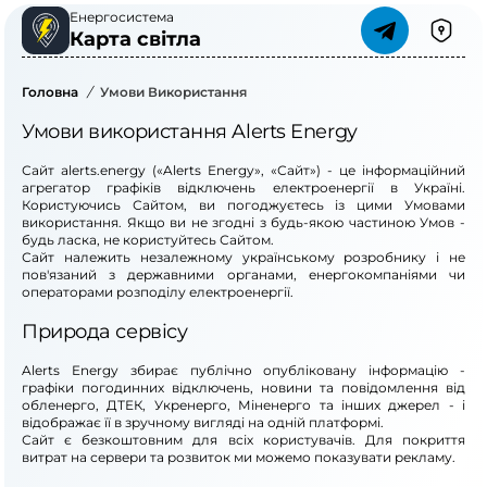
Енергосистема
Карта світла
Головна
/
Умови Використання
Умови використання Alerts Energy
Сайт
alerts.energy
(«Alerts Energy», «Сайт») - це інформаційний
агрегатор графіків відключень електроенергії в Україні.
Користуючись Сайтом, ви погоджуєтесь із цими Умовами
використання. Якщо ви не згодні з будь-якою частиною Умов -
будь ласка, не користуйтесь Сайтом.
Сайт належить незалежному українському розробнику і не
пов'язаний з державними органами, енергокомпаніями чи
операторами розподілу електроенергії.
Природа сервісу
Alerts Energy збирає публічно опубліковану інформацію -
графіки погодинних відключень, новини та повідомлення від
обленерго, ДТЕК, Укренерго, Міненерго та інших джерел - і
відображає її в зручному вигляді на одній платформі.
Сайт є безкоштовним для всіх користувачів. Для покриття
витрат на сервери та розвиток ми можемо показувати рекламу.