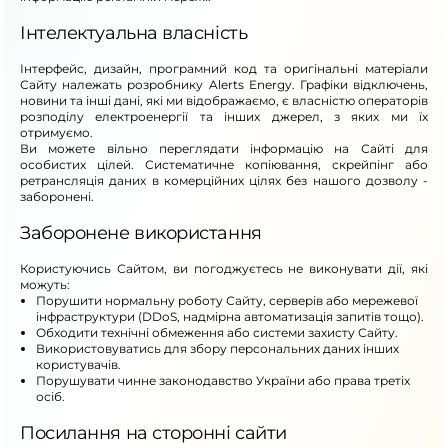
Інтелектуальна власність
Інтерфейс, дизайн, програмний код та оригінальні матеріали
Сайту належать розробнику Alerts Energy. Графіки відключень,
новини та інші дані, які ми відображаємо, є власністю операторів
розподілу електроенергії та інших джерел, з яких ми їх
отримуємо.
Ви можете вільно переглядати інформацію на Сайті для
особистих цілей. Систематичне копіювання, скрейпінг або
ретрансляція даних в комерційних цілях без нашого дозволу -
заборонені.
Заборонене використання
Користуючись Сайтом, ви погоджуєтесь не виконувати дії, які
можуть:
Порушити нормальну роботу Сайту, серверів або мережевої
інфраструктури (DDoS, надмірна автоматизація запитів тощо).
Обходити технічні обмеження або системи захисту Сайту.
Використовуватись для збору персональних даних інших
користувачів.
Порушувати чинне законодавство України або права третіх
осіб.
Посилання на сторонні сайти