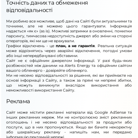
Точність даних та обмеження
відповідальності
Ми робимо все можливе, щоб дані на Сайті були актуальними та
точними, але не можемо цього гарантувати. Інформація
надається «як є» (as is). Можливі затримки в оновленні, помилки
парсингу, тимчасова недоступність джерел або зміни на стороні
операторів, які ми ще не врахували.
Графіки відключень - це
план, а не гарантія
. Реальна ситуація
може відрізнятись через аварійні відключення, погодні умови
або інші непередбачувані обставини.
Сайт не є офіційним джерелом інформації. У разі будь-яких
розбіжностей між даними на Alerts Energy та офіційним сайтом
вашого обленерго - довіряйте обленерго.
Ми не несемо відповідальності за рішення, які ви приймаєте на
основі інформації з Сайту, а також за прямі чи непрямі збитки,
що можуть виникнути внаслідок використання або
неможливості використання Сайту.
Реклама
Сайт може містити рекламні матеріали від Google AdSense та
інших рекламних мереж. Ми не контролюємо зміст рекламних
оголошень і не несемо відповідальності за продукти або
послуги, що в них пропонуються. Якщо ви бачите некоректну
або шахрайську рекламу - напишіть нам, ми передамо
інформацію рекламній мережі.