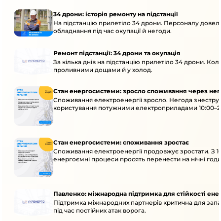
34 дрони: історія ремонту на підстанції
На підстанцію прилетіло 34 дрони. Персоналу довело
обладнання під час окупації й негоди.
Ремонт підстанції: 34 дрони та окупація
За кілька днів на підстанцію прилетіло 34 дрони. Кол
проливними дощами й у холод.
Стан енергосистеми: зросло споживання через нег
Споживання електроенергії зросло. Негода знеструм
користування потужними електроприладами 10:00–23
Стан енергосистеми: споживання зростає
Споживання електроенергії продовжує зростати. З 1
енергоємні процеси просять перенести на нічні годи
Павленко: міжнародна підтримка для стійкості ен
Підтримка міжнародних партнерів критична для запа
під час постійних атак ворога.