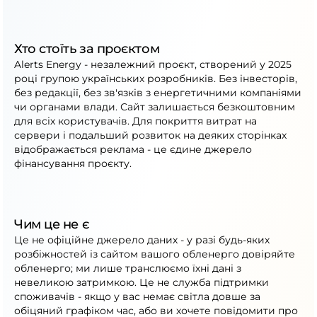
Хто стоїть за проєктом
Alerts Energy - незалежний проєкт, створений у 2025
році групою українських розробників. Без інвесторів,
без редакції, без зв'язків з енергетичними компаніями
чи органами влади. Сайт залишається безкоштовним
для всіх користувачів. Для покриття витрат на
сервери і подальший розвиток на деяких сторінках
відображається реклама - це єдине джерело
фінансування проєкту.
Чим це не є
Це не офіційне джерело даних - у разі будь-яких
розбіжностей із сайтом вашого обленерго довіряйте
обленерго; ми лише транслюємо їхні дані з
невеликою затримкою. Це не служба підтримки
споживачів - якщо у вас немає світла довше за
обіцяний графіком час, або ви хочете повідомити про