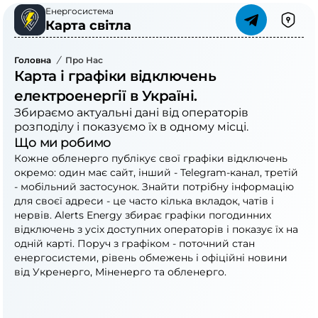
Енергосистема
Карта світла
Головна
/
Про Нас
Карта і графіки відключень
електроенергії в Україні.
Збираємо актуальні дані від операторів
розподілу і показуємо їх в одному місці.
Що ми робимо
Кожне обленерго публікує свої графіки відключень
окремо: один має сайт, інший - Telegram-канал, третій
- мобільний застосунок. Знайти потрібну інформацію
для своєї адреси - це часто кілька вкладок, чатів і
нервів. Alerts Energy збирає графіки погодинних
відключень з усіх доступних операторів і показує їх на
одній карті. Поруч з графіком - поточний стан
енергосистеми, рівень обмежень і офіційні новини
від Укренерго, Міненерго та обленерго.