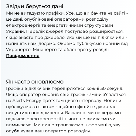
Звідки беруться дані
Ми не вигадуємо графіки. Усе, що ви бачите на сайті -
це дані, опубліковані операторами розподілу
електроенергії та енергетичними структурами
України. Перелік джерел поступово розширюється;
якщо знаєте про джерело, яке ми ще не підключили -
напишіть нам, додамо. Окремо публікуємо новини від
Укренерго, Міненерго та обленерго у розділі
Повідомлення
.
Як часто оновлюємо
Графіки відключень перевіряються кожні 30 секунд.
Якщо оператор оновив свій графік - зміни з'являться
на Alerts Energy протягом цього інтервалу. Новини
публікуємо за фактом - щойно офіційне джерело
випустило повідомлення. Важливо: ми не керуємо
подачею електроенергії і нічого не вмикаємо чи
вимикаємо. Ми лише транслюємо інформацію, яку
опублікував ваш оператор розподілу.