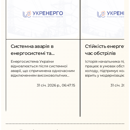
Системна аварія в
Стійкість енергети
енергосистемі та
час обстрілів
відновлення
Енергосистема України
Історія начальника підст
відновлюється після системної
працює в умовах обстрілі
аварії, що спричинена одночасним
холоду, підтримує колек
відключенням високовольтних
вірить у модернізацію
ліній. У низці областей застосовані
енергосистеми. Прикла
аварійні відключення, споживачів
особистої стійкості,
31 січ. 2026 р., 06:47:15
31 січ. 2026
закликають до ощадливого
професіоналізму та
використання електроенергії.
відповідальності за міл
споживачів.