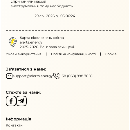
спричинили масові
знеструмлення, тому необхідність
в ощадливому енергоспоживанні
залишається актуальною.
29 січ. 2026 р., 05:06:24
Карта відключень світла
alerts.energy
2025-2026. Всі права захищені.
Умови використання
Політика конфіденційності
Cookie
Зв'язатися з нами:
support@alerts.energy
+38 (068) 998 76 18
Стежте за нами:
Інформація
Контакти