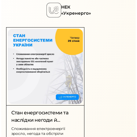
НЕК
«Укренерго»
Стан енергосистеми та
наслідки негоди й
обстрілів
Споживання електроенергії
зросло, негода та обстріли