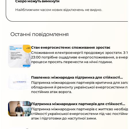
Скоро можуть вимкнути
Найближчим часом нових відключень не видно.
Останні повідомлення
Стан енергосистеми: споживання зростає
Споживання електроенергії продовжує зростати. З 1
23:00 потрібне ощадливе енергоспоживання, а енер
процеси просять перенести на нічні години.
Павленко: міжнародна підтримка для стійкості
Підтримка міжнародних партнерів критична для запа
енергосистеми
обладнання й ремонту української енергосистеми пі
постійних атак ворога.
Підтримка міжнародних партнерів для стійкості
Підтримка міжнародних партнерів є життєво необхі
енергосистеми
стійкості української енергосистеми під час постійн
атак і підготовки до наступної зими.