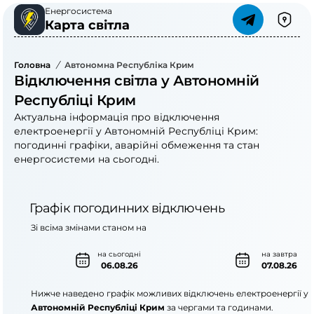
Енергосистема
Карта світла
Головна
/
Автономна Республіка Крим
Відключення світла у Автономній
Республіці Крим
Актуальна інформація про відключення
електроенергії у Автономній Республіці Крим:
погодинні графіки, аварійні обмеження та стан
енергосистеми на сьогодні.
Графік погодинних відключень
Зі всіма змінами станом на
на сьогодні
на завтра
06.08.26
07.08.26
Нижче наведено графік можливих відключень електроенергії у
Автономній Республіці Крим
за чергами та годинами.