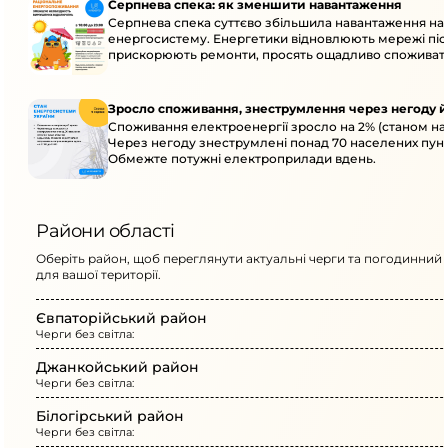
Серпнева спека: як зменшити навантаження
Серпнева спека суттєво збільшила навантаження на
енергосистему. Енергетики відновлюють мережі післ
прискорюють ремонти, просять ощадливо споживат
Зросло споживання, знеструмлення через негоду й
Споживання електроенергії зросло на 2% (станом на 
Через негоду знеструмлені понад 70 населених пунк
Обмежте потужні електроприлади вдень.
Райони області
Оберіть район, щоб переглянути актуальні черги та погодинний 
для вашої території.
Євпаторійський район
Черги без світла:
Джанкойський район
Черги без світла:
Білогірський район
Черги без світла: