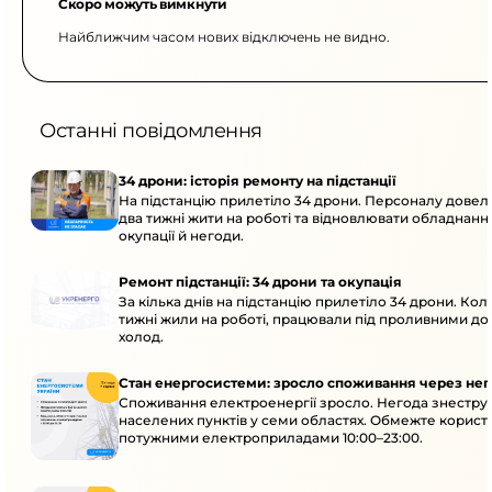
Скоро можуть вимкнути
Найближчим часом нових відключень не видно.
Останні повідомлення
34 дрони: історія ремонту на підстанції
На підстанцію прилетіло 34 дрони. Персоналу дове
два тижні жити на роботі та відновлювати обладнання
окупації й негоди.
Ремонт підстанції: 34 дрони та окупація
За кілька днів на підстанцію прилетіло 34 дрони. Кол
тижні жили на роботі, працювали під проливними до
холод.
Стан енергосистеми: зросло споживання через нег
Споживання електроенергії зросло. Негода знеструм
населених пунктів у семи областях. Обмежте корист
потужними електроприладами 10:00–23:00.