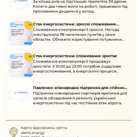
За кілька днів на підстанцію прилетіло 34 дрони.
Колеги два тижні жили на роботі, працювали під
проливними дощами й у холод.
Стан енергосистеми: зросло споживання
Споживання електроенергії зросло. Негода
через негоду
знеструмила 118 населених пунктів у семи
областях. Обмежте користування потужними
електроприладами 10:00–23:00.
Стан енергосистеми: споживання зростає
Споживання електроенергії продовжує
зростати. З 10:00 до 23:00 потрібне ощадливе
енергоспоживання, а енергоємні процеси
просять перенести на нічні години.
Павленко: міжнародна підтримка для стійкості
Підтримка міжнародних партнерів критична для
енергосистеми
запасів обладнання й ремонту української
енергосистеми під час постійних атак ворога.
Карта відключень світла
alerts.energy