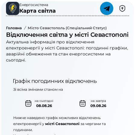
Енергосистема
Карта світла
Головна
/
Місто Севастополь (спеціальний Статус)
Відключення світла у місті Севастополі
Актуальна інформація про відключення
електроенергії у місті Севастополі: погодинні графіки,
аварійні обмеження та стан енергосистеми на
сьогодні.
Графік погодинних відключень
Зі всіма змінами станом на
на сьогодні
на завтра
08.08.26
09.08.26
Нижче наведено графік можливих відключень
електроенергії у
місті Севастополі
за чергами та
годинами.