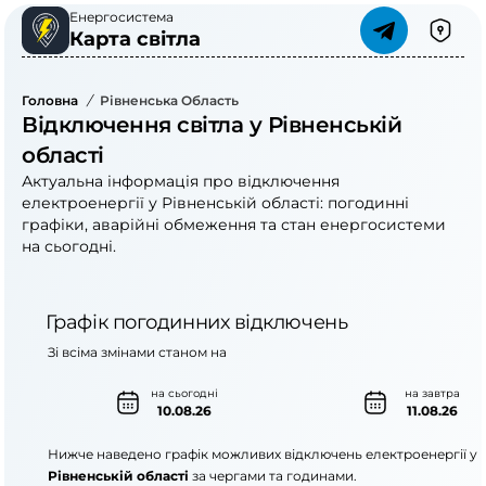
Енергосистема
Карта світла
Головна
/
Рівненська Область
Відключення світла у Рівненській
області
Актуальна інформація про відключення
електроенергії у Рівненській області: погодинні
графіки, аварійні обмеження та стан енергосистеми
на сьогодні.
Графік погодинних відключень
Зі всіма змінами станом на
на сьогодні
на завтра
10.08.26
11.08.26
Нижче наведено графік можливих відключень електроенергії у
Рівненській області
за чергами та годинами.