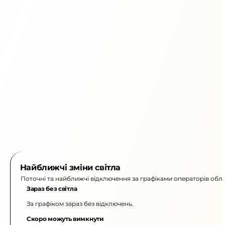
Найближчі зміни світла
Поточні та найближчі відключення за графіками операторів обла
Зараз без світла
За графіком зараз без відключень.
Скоро можуть вимкнути