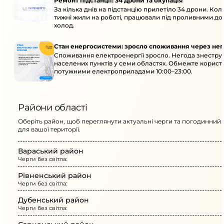
Ремонт підстанції: 34 дрони та окупація
За кілька днів на підстанцію прилетіло 34 дрони. Кол
тижні жили на роботі, працювали під проливними до
холод.
Стан енергосистеми: зросло споживання через нег
Споживання електроенергії зросло. Негода знеструм
населених пунктів у семи областях. Обмежте корист
потужними електроприладами 10:00–23:00.
Райони області
Оберіть район, щоб переглянути актуальні черги та погодинний 
для вашої території.
Вараський район
Черги без світла:
Рівненський район
Черги без світла:
Дубенський район
Черги без світла: