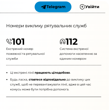
Telegram
Увійти
Номери виклику рятувальних служб
101
112
Екстрений номер
Система екстреної
пожежної та рятувальної
допомоги населенню за
служби
єдиним номером
Ці екстрені лінії
працюють цілодобово
.
Будь ласка,
ставтеся відповідально
до виклику цих
служб, щоб не перевантажувати лінії, адже в цей час
комусь може бути потрібна допомога.