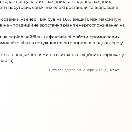
года і дощ у частині західних та південно-західних
оти побутових сонячних електростанцій та відповідне
і.
сований увечері. Він був на 1,6% вищим, ніж максимум
ичина – традиційне зростання рівня енергоспоживання на
и на період найбільш ефективної роботи промислових
не вмикайте кілька потужних електроприладів одночасно у
е за повідомленнями на сайтах та офіційних сторінках у
ерго).
Дата повідомлення: 2 черв. 2026 р., 02:56:31