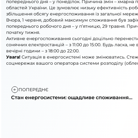
попереднього дня – у понеділок. Причина змін – хмарна по
областей України. Це зумовлює низьку ефективність роб
збільшення обсягу енергоспоживання із загальної мереж
Вчора, 1 червня, добовий максимум споживання був зафік
попереднього робочого дня – у п’ятницю, 29 травня. Пр
початку тижня.
Активне енергоспоживання сьогодні доцільно перенест
сонячних електростанцій – з 11:00 до 15:00. Будь ласка, 
вечірні години – з 18:00 до 22:00.
Увага!
Ситуація в енергосистемі може змінюватись. Стежт
соцмережах вашого оператора системи розподілу (облен
ПОПЕРЕДНЄ
Стан енергосистеми: ощадливе споживання
ввечері