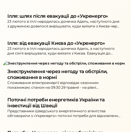
Ілля: шлях після евакуації до «Укренерго»
23 лютого в Іллі народилась донечка Адель, наступного дня
з дружиною довелося вирішувати, куди виїхати з Києва через
канонаду.
Ілля: від евакуації Києва до «Укренерго»
23 лютого в Іллі народилась донечка Адель, а наступного
дня сім’я вирішувала, куди виїхати з Києва. Евакуація до
Чернівців і фронт змінили життя, а робота в «Укренерго»
стала опорою.
Знеструмлення через негоду та обстріли, 
споживання в нормі
Споживання електроенергії відповідає сезонним
показникам; станом на 09:30 29 травня - на рівні
попереднього дня. Через негоду знеструмлені близько 20
населених пунктів у трьох областях, можливі зміни ситуації.
Поточні потреби енергетиків України та 
інвестиції від Швеції
Представники Шведського енергетичного агентства
обговорили з «Укренерго» поточні потреби для відновлення
мереж після обстрілів та перспективи інвестицій.