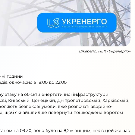
Джерело:
НЕК «Укренерго»
нні години
ів одночасно з 18:00 до 22:00
у атаку на об’єкти енергетичної інфраструктури.
єві, Київській, Донецькій, Дніпропетровській, Харківській,
зволяють безпекові умови, вже розпочаті аварійно-
иве, щоб якнайшвидше повернути пошкоджене ворогом
таном на 09:30, воно було на 8,2% вищим, ніж в цей же час