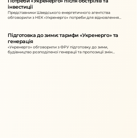
Потреби «Укренерго» після обстрілів та 
інвестиції
Представники Шведського енергетичного агентства
обговорили з НЕК «Укренерго» потреби для відновлення
мереж після російських обстрілів, подальші плани та
залучення інвестицій.
Підготовка до зими: тарифи «Укренерго» та 
генерація
«Укренерго» обговорили з ФРУ підготовку до зими,
будівництво розподіленої генерації та пропозиції змін
тарифів на передачу й диспетчерське управління.