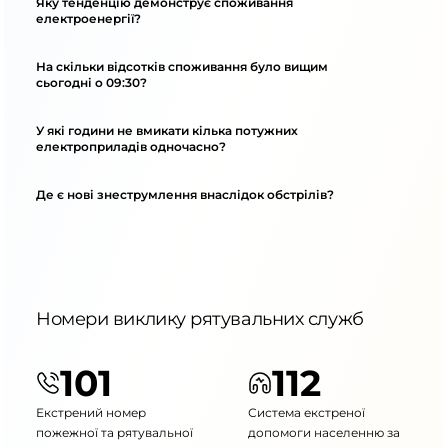
Яку тенденцію демонструє споживання
електроенергії?
На скільки відсотків споживання було вищим
сьогодні о 09:30?
У які години не вмикати кілька потужних
електроприладів одночасно?
Де є нові знеструмлення внаслідок обстрілів?
Номери виклику рятувальних служб
101
112
Екстрений номер
Система екстреної
пожежної та рятувальної
допомоги населенню за