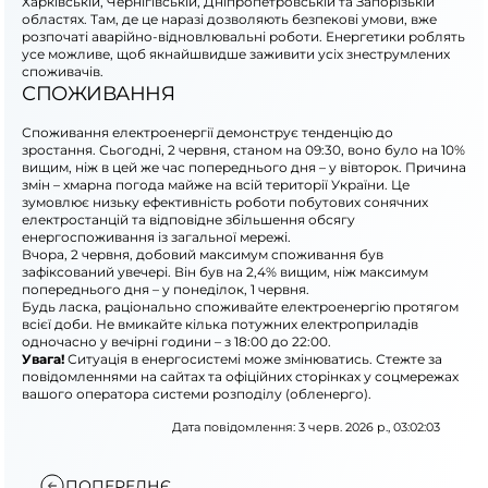
Харківській, Чернігівській, Дніпропетровській та Запорізькій
областях. Там, де це наразі дозволяють безпекові умови, вже
розпочаті аварійно-відновлювальні роботи. Енергетики роблять
усе можливе, щоб якнайшвидше заживити усіх знеструмлених
споживачів.
СПОЖИВАННЯ
Споживання електроенергії демонструє тенденцію до
зростання. Сьогодні, 2 червня, станом на 09:30, воно було на 10%
вищим, ніж в цей же час попереднього дня – у вівторок. Причина
змін – хмарна погода майже на всій території України. Це
зумовлює низьку ефективність роботи побутових сонячних
електростанцій та відповідне збільшення обсягу
енергоспоживання із загальної мережі.
Вчора, 2 червня, добовий максимум споживання був
зафіксований увечері. Він був на 2,4% вищим, ніж максимум
попереднього дня – у понеділок, 1 червня.
Будь ласка, раціонально споживайте електроенергію протягом
всієї доби. Не вмикайте кілька потужних електроприладів
одночасно у вечірні години – з 18:00 до 22:00.
Увага!
Ситуація в енергосистемі може змінюватись. Стежте за
повідомленнями на сайтах та офіційних сторінках у соцмережах
вашого оператора системи розподілу (обленерго).
Дата повідомлення: 3 черв. 2026 р., 03:02:03
ПОПЕРЕДНЄ