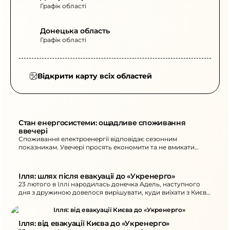
Графік області
Донецька область
Графік області
Відкрити карту всіх областей
Стан енергосистеми: ощадливе споживання 
ввечері
Споживання електроенергії відповідає сезонним
показникам. Увечері просять економити та не вмикати
кілька потужних електроприладів одночасно з 18:00 до
22:00. Через атаки на ранок є нові знеструмлення в
областях.
Ілля: шлях після евакуації до «Укренерго»
23 лютого в Іллі народилась донечка Адель, наступного
дня з дружиною довелося вирішувати, куди виїхати з Києва
через канонаду.
Ілля: від евакуації Києва до «Укренерго»