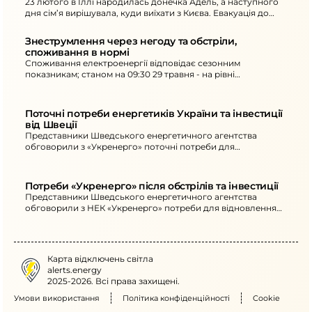
23 лютого в Іллі народилась донечка Адель, а наступного
дня сім’я вирішувала, куди виїхати з Києва. Евакуація до
Чернівців і фронт змінили життя, а робота в «Укренерго»
стала опорою.
Знеструмлення через негоду та обстріли, 
споживання в нормі
Споживання електроенергії відповідає сезонним
показникам; станом на 09:30 29 травня - на рівні
попереднього дня. Через негоду знеструмлені близько 20
населених пунктів у трьох областях, можливі зміни ситуації.
Поточні потреби енергетиків України та інвестиції 
від Швеції
Представники Шведського енергетичного агентства
обговорили з «Укренерго» поточні потреби для
відновлення мереж після обстрілів та перспективи
інвестицій.
Потреби «Укренерго» після обстрілів та інвестиції
Представники Шведського енергетичного агентства
обговорили з НЕК «Укренерго» потреби для відновлення
мереж після російських обстрілів, подальші плани та
залучення інвестицій.
Карта відключень світла
alerts.energy
2025-2026. Всі права захищені.
Умови використання
Політика конфіденційності
Cookie