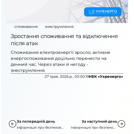
споживання
знеструмлення
Зростання споживання та відключення
після атак
Споживання електроенергії зросло; активне
енергоспоживання доцільно перенести на
денний час. Через атаки й негоду -
знеструмлення.
27 трав. 2026 р., 03:00:19
НЕК «Укренерго»
За попередній день
За наступний день
Інформація про безпекову
Інформація про безпекову
ситуацію
ситуацію