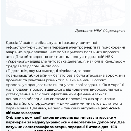
Джерело:
НЕК «Укренерго»
Досвід України в облаштуванні захисту критичної
інфраструктури системи передачі електроенергії та прискоренні
аварійно-відновлювальних робіт в умовах постійних ворожих
атак. Для обговорення цих питань – одну з підстанцій НЕК
«Укренерго» відвідала литовська делегація, на чолі із Канцлером
Уряду Ейтвідасом Бінгялісом.
«Підстанція, яку ми сьогодні відвідали, за роки
повномасштабної війни – багато разів була атакована ворожими
дронами та ракетами різних типів. Тим не менш, об’єкт
продовжує працювати та виконувати свої завдання. Як в Україні
налагоджені процеси швидкого відновлення високовольтного
устаткування, наскільки ефективним є фізичний захист
основного обладнання системи передачі та яка орієнтовна
вартість його спорудження – цими даними ми готові ділитися з
партнерами. Для яких, на жаль, так само актуальна
російська
військова загроза
Очільник компанії також висловив вдячність литовським
партнерам за надану українським енергетикам допомогу. Два
потужних автотрансформатори, передані Литвою для НЕК