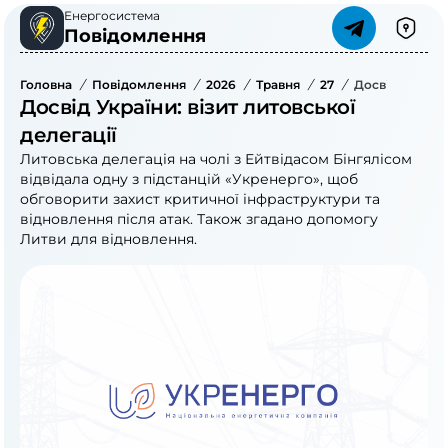
Енергосистема
Повідомлення
Головна
/
Повідомлення
/
2026
/
Травня
/
27
/
Досвід України
Досвід України: візит литовської
делегації
Литовська делегація на чолі з Ейтвідасом Бінгялісом
відвідала одну з підстанцій «Укренерго», щоб
обговорити захист критичної інфраструктури та
відновлення після атак. Також згадано допомогу
Литви для відновлення.