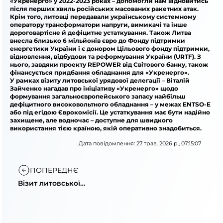
«Укренерго» у 2022-2023 роках – допомогли нам відновитись
після перших хвиль російських масованих ракетних атак.
Крім того, литовці передавали українському системному
оператору трансформатори напруги, вимикачі та інше
дороговартісне й дефіцитне устаткування. Також Литва
внесла близько 6 мільйонів євро до Фонду підтримки
енергетики України і є донором Цільового фонду підтримки,
відновлення, відбудови та реформування України (URTF). З
нього, завдяки проекту REPOWER від Світового банку, також
фінансується придбання обладнання для «Укренерго».
У рамках візиту литовської урядової делегації – Віталій
Зайченко нагадав про ініціативу «Укренерго» щодо
формування загальноєвропейського запасу найбільш
дефіцитного високовольтного обладнання – у межах ENTSO-E
або під егідою Єврокомісії. Це устаткування має бути надійно
захищене, але водночас – доступне для швидкого
використання тією країною, якій оперативно знадобиться.
Дата повідомлення: 27 трав. 2026 р., 07:15:07
ПОПЕРЕДНЄ
Візит литовської
делегації на
підстанцію