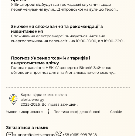
У Вишгороді відбудуться громадські слухання щодо
перейменування вулиці Дніпровської на вулицю Героя
України Олексія Брехта. 16 червня о 15:00, пл. Шевченка, 1.
Зниження споживання та рекомендації з 
навантаження
Споживання електроенергії знижується. Активне
енергоспоживання перенесіть на 10:00–16:00, а з 18:00–22:00
не вмикайте кілька потужних електроприладів одночасно.
Прогноз Укренерго: зміни тарифів і 
енергосистема влітку
Голова правління НЕК «Укренерго» Віталій Зайченко
обговорив прогноз для літа й опалювального сезону,
причини запиту на перегляд тарифів та очікування від
урядового конкурсу.
Карта відключень світла
alerts.energy
2025-2026. Всі права захищені.
Умови використання
Політика конфіденційності
Cookie
Зв'язатися з нами:
support@alerts.energy
+38 (068) 998 76 18