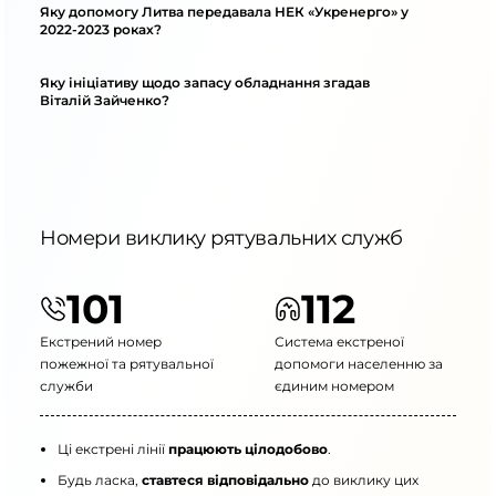
Яку допомогу Литва передавала НЕК «Укренерго» у
2022-2023 роках?
Яку ініціативу щодо запасу обладнання згадав
Віталій Зайченко?
Номери виклику рятувальних служб
101
112
Екстрений номер
Система екстреної
пожежної та рятувальної
допомоги населенню за
служби
єдиним номером
Ці екстрені лінії
працюють цілодобово
.
Будь ласка,
ставтеся відповідально
до виклику цих