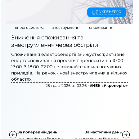
енергосистема
знеструмлення
споживання
Зниження споживання та
знеструмлення через обстріли
Споживання електроенергії знижується; активне
енергоспоживання просять переносити на 10:00–
17:00. З 18:00–22:00 не вмикайте кілька потужних
приладів. На ранок - нові знеструмлення в кількох
областях.
25 трав. 2026 р., 03:26:46
НЕК «Укренерго»
За попередній день
За наступний день
Інформація про безпекову
Інформація про безпекову