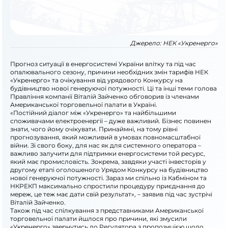
Джерело:
НЕК «Укренерго»
Прогноз ситуації в енергосистемі України влітку та під час
опалювального сезону, причини необхідних змін тарифів НЕК
«Укренерго» та очікування від урядового Конкурсу на
будівництво нової генеруючої потужності. Ці та інші теми голова
Правління компанії Віталій Зайченко обговорив із членами
Американської торговельної палати в Україні.
«Постійний діалог між «Укренерго» та найбільшими
споживачами електроенергії – дуже важливий. Бізнес повинен
знати, чого йому очікувати. Принаймні, на тому рівні
прогнозування, який можливий в умовах повномасштабної
війни. Зі свого боку, для нас як для системного оператора –
важливо залучити для підтримки енергосистеми той ресурс,
який має промисловість. Зокрема, завдяки участі інвесторів у
другому етапі оголошеного Урядом Конкурсу на будівництво
нової генеруючої потужності. Зараз ми спільно із Кабміном та
НКРЕКП максимально спростили процедуру приєднання до
мереж, це теж має дати свій результат», – заявив під час зустрічі
Віталій Зайченко.
Також під час спілкування з представниками Американської
торговельної палати йшлося про причини, які змусили
«Укренерго» звернутись до Регулятора з пропозицією щодо