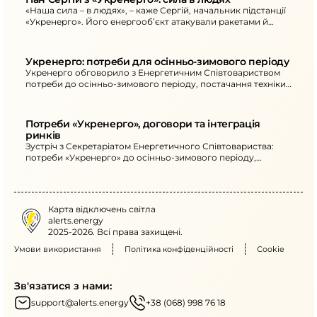
«Наша сила – в людях», – каже Сергій, начальник підстанції
«Укренерго». Його енергооб’єкт атакували ракетами й
дронами, але команда тримається.
Укренерго: потреби для осінньо-зимового періоду
Укренерго обговорило з Енергетичним Співтовариством
потреби до осінньо-зимового періоду, постачання техніки
й обладнання та інтеграцію ринку.
Потреби «Укренерго», договори та інтеграція 
ринків
Зустріч з Секретаріатом Енергетичного Співтовариства:
потреби «Укренерго» до осінньо-зимового періоду,
виконання договорів і інтеграція ринку.
Карта відключень світла
alerts.energy
2025-2026. Всі права захищені.
Умови використання
Політика конфіденційності
Cookie
Зв'язатися з нами:
support@alerts.energy
+38 (068) 998 76 18