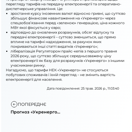
перегляду тарифів на передачу електроенергії та оперативно-
диспетчерське управління. Це:
зростання курсу іноземних валют відносно гривні, що суттєво
збільшує фінансове навантаження на «Укренерго» через
спецзобов’язання перед «зеленою» генерацією, ціна кожного
МВт якої фіксується у євро;
відповідно до оновлених розрахунків, обсяг відпуску та
передачі електроенергії – суттєво зменшиться, що прямо
вплине на тарифні надходження, за рахунок яких
покриваються інші статті видатків «Укренерго»;
лібералізація Регулятором прайс-кепів з першого травня
2026 року, що суттєво збільшує середньозважену ціну
електроенергії як базу для розрахунків «Укренерго» з іншими
учасниками ринку.
Нагадуємо, що тарифи НЕК «Укренерго» не стосуються
побутових споживачів і їхній перегляд – не змінить вартість
електроенергії для населення.
Дата повідомлення: 25 трав. 2026 р., 11:03:40
ПОПЕРЕДНЄ
Прогноз «Укренерго»
та причини змін
тарифів