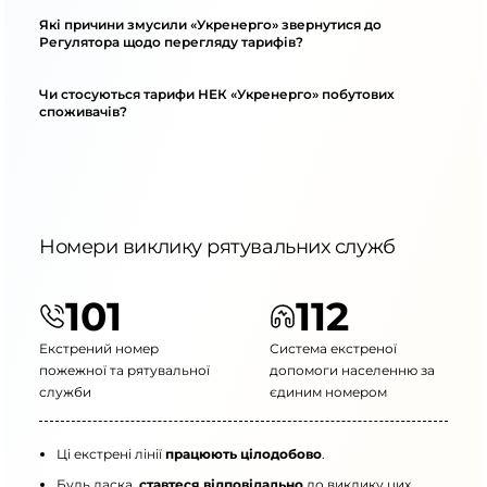
Які причини змусили «Укренерго» звернутися до
Регулятора щодо перегляду тарифів?
Чи стосуються тарифи НЕК «Укренерго» побутових
споживачів?
Номери виклику рятувальних служб
101
112
Екстрений номер
Система екстреної
пожежної та рятувальної
допомоги населенню за
служби
єдиним номером
Ці екстрені лінії
працюють цілодобово
.
Будь ласка,
ставтеся відповідально
до виклику цих