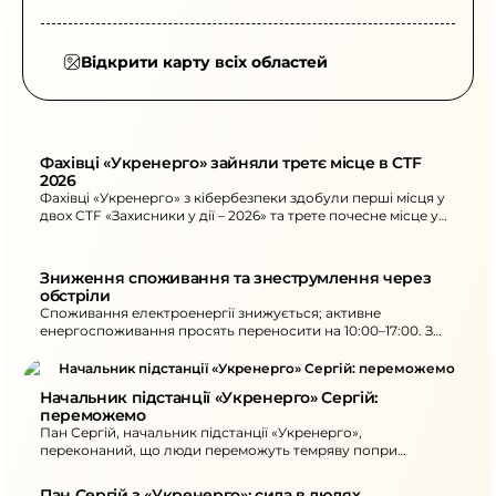
Відкрити карту всіх областей
Фахівці «Укренерго» зайняли третє місце в CTF 
2026
Фахівці «Укренерго» з кібербезпеки здобули перші місця у
двох CTF «Захисники у дії – 2026» та трете почесне місце у
фіналі.
Зниження споживання та знеструмлення через 
обстріли
Споживання електроенергії знижується; активне
енергоспоживання просять переносити на 10:00–17:00. З
18:00–22:00 не вмикайте кілька потужних приладів. На
ранок - нові знеструмлення в кількох областях.
Начальник підстанції «Укренерго» Сергій: 
переможемо
Пан Сергій, начальник підстанції «Укренерго»,
переконаний, що люди переможуть темряву попри
багаторазові атаки ракетами й дронами та незламну
роботу команди.
Пан Сергій з «Укренерго»: сила в людях