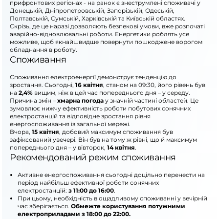
прифронтових регіонах - на ранок є знеструмлені споживачі у
Донецькій, Дніпропетровській, Запорізькій, Одеській,
Полтавській, Сумській, Харківській та Київській областях.
Скрізь, де це наразі дозволяють безпекові умови, вже розпочаті
аварійно-відновлювальні роботи. Енергетики роблять усе
можливе, щоб якнайшвидше повернути пошкоджене ворогом
обладнання в роботу.
Споживання
Споживання електроенергії демонструє тенденцію до
зростання. Сьогодні,
16 квітня
, станом на 09:30, його рівень був
на
2,4%
вищим, ніж в цей час попереднього дня – у середу.
Причина змін –
хмарна погода
у значній частині областей. Це
зумовлює нижчу ефективність роботи побутових сонячних
електростанцій та відповідне зростання рівня
енергоспоживання із загальної мережі.
Вчора,
15 квітня
, добовий максимум споживання був
зафіксований увечері. Він був на тому ж рівні, що й максимум
попереднього дня – у вівторок,
14 квітня
.
Рекомендований режим споживання
Активне енергоспоживання сьогодні доцільно перенести на
період найбільш ефективної роботи сонячних
електростанцій:
з 11:00 до 16:00
.
При цьому, необхідність в ощадливому споживанні у вечірній
час зберігається.
Обмежте користування потужними
електроприладами з 18:00 до 22:00.