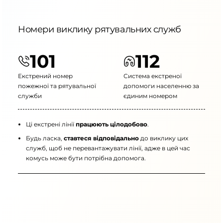
Номери виклику рятувальних служб
101
112
Екстрений номер
Система екстреної
пожежної та рятувальної
допомоги населенню за
служби
єдиним номером
Ці екстрені лінії
працюють цілодобово
.
Будь ласка,
ставтеся відповідально
до виклику цих
служб, щоб не перевантажувати лінії, адже в цей час
комусь може бути потрібна допомога.