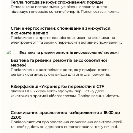
Тепла погода знижує споживання: поради
Тепла й ясна погода зменшує рівень споживання та
підвищує генерацію сонячної енергії. Пояснюється, коли
можливі надлишки або дефіцит потужності та як
споживачам коригувати навантаження.
Стан енергосистеми: споживання знижується, 
економте ввечері
Повідомлення про тенденцію до зниження споживання
електроенергії та заклик переносити активне споживання
на денний час. Також повідомляється про нові
знеструмлення в окремих областях унаслідок атак та
рекомендації щодо ощадного споживання ввечері.
Безпека та ризики ремонтів високовольтної 
мережі
Повідомлення розповідає про те, як у прифронтових
регіонах організовують виїзди для оглядів і ремонтів
енергооб’єктів. Окреслено ключові загрози та підхід до
безпеки під час робіт.
Кіберфахівці «Укренерго» перемогли в CTF
Фахівці НЕК «Укренерго» здобули першість у двох
хакатонах з протидії кіберзагрозам. Повідомлення містить
опис формату змагань та підсумки участі команд.
Споживання зросло: енергозбереження з 18:00 до 
22:00
Повідомляється про зростання споживання електроенергії
та необхідність ощадливого енергоспоживання у вечірні
години. Також наведені наслідки атак на енергетичну