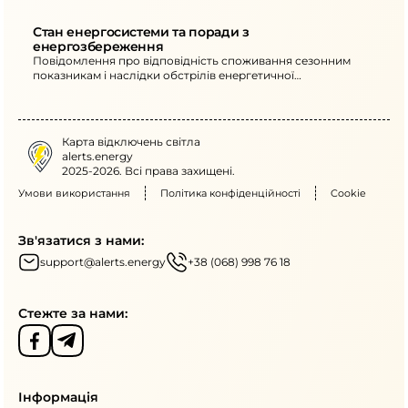
інфраструктуру та дії для споживачів.
Стан енергосистеми та поради з 
енергозбереження
Повідомлення про відповідність споживання сезонним
показникам і наслідки обстрілів енергетичної
інфраструктури. Наведено рекомендації щодо перенесення
активного енергоспоживання та обмеження використання
потужних електроприладів у вечірні години.
Карта відключень світла
alerts.energy
2025-2026. Всі права захищені.
Умови використання
Політика конфіденційності
Cookie
Зв'язатися з нами:
support@alerts.energy
+38 (068) 998 76 18
Стежте за нами:
Інформація