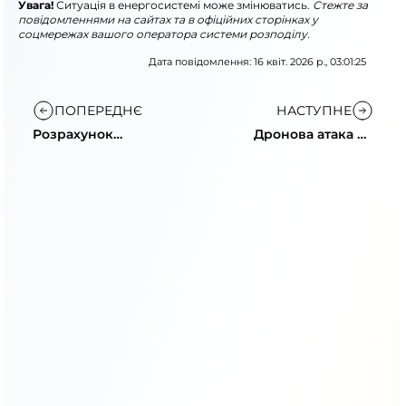
Увага!
Ситуація в енергосистемі може змінюватись.
Стежте за
повідомленнями на сайтах та в офіційних сторінках у
соцмережах вашого оператора системи розподілу.
Дата повідомлення: 16 квіт. 2026 р., 03:01:25
ПОПЕРЕДНЄ
НАСТУПНЕ
Розрахунок
Дронова атака на
пропускної
енергетичну
спроможності
інфраструктуру
Україна–Молдова
півдня