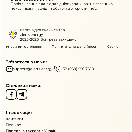
Повідомлення про відповідність споживання сезонним
показникам і наслідки обстрілів енергетичної
інфраструктури. Наведено рекомендації щодо перенесення
активного енергоспоживання та обмеження використання
потужних електроприладів у вечірні години.
Карта відключень світла
alerts.energy
2025-2026. Всі права захищені.
Умови використання
Політика конфіденційності
Cookie
Зв'язатися з нами:
support@alerts.energy
+38 (068) 998 76 18
Стежте за нами:
Інформація
Контакти
Про нас
Повітряна тривога в Україні