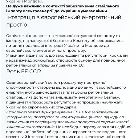
України і Молдови.
Це дуже важливо в контексті забезпечення стабільного
імпорту електроенергії до України в умовах війни.
Інтеграція в європейський енергетичний
простір
Окрім технічних аспектів можливої потужності експорту та
імпорту, під час зустрічі Керівного Комітету обговорювались
питання подальшої інтеграції України та Молдови до
європейського енергетичного простору.
Учасники відзначили, що законодавчі та регуляторні кроки, які
наразі вже здійснюються, створюють основу для повноцінної
регіональної співпраці за правилами ЄС.
Роль EE CCR
Східноєвропейський регіон розрахунку пропускної
спроможності - створена відповідно до вимог європейського
енергетичного законодавства платформа регіональної
співпраці, яка допомагає зміцнювати енергетичну безпеку,
підвищувати прозорість регуляторних процесів і наближати
Україну до європейських стандартів.
Основною метою функціонування EE CCR є забезпечення
узгодженого, прозорого та недискримінаційного підходу до
визначення та розрахунку величини пропускної спроможності
міждержавних перетинів.
Це необхідна передумова для надійної
паралельної роботи об’єднаних енергосистем та подальшого
розвитку й інтеграції регіональних ринків електричної енергії.