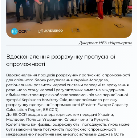
Джерело:
НЕК «Укренерго»
Вдосконалення розрахунку пропускної
спроможності
Вдосконалення процесів розрахунку пропускної спроможності
для спільного блоку регулювання Україна-Молдова,
регіональний розвиток мережі системи передачі та врахування
реального стану мережі і регуляторних вимог на міждержавні
обміни електроенергією обговорювались під час першої очної
зустрічі Керівного Комітету Східноєвропейського регіону
розрахунку пропускної спроможності (Eastern Europe Capacity
Calculation Region, EE CCR).
До EE CCR входять оператори систем передачі України,
Молдови, Польщі, Угорщини, Словаччини та Румунії.
Колегіально їхні фахівці розраховують і погоджують, якою може
бути максимальна потужність пропускної спроможності
міждержавних перетинів між енергосистемами держав ЄС та