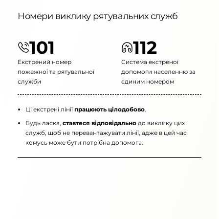
Номери виклику рятувальних служб
101
112
Екстрений номер
Система екстреної
пожежної та рятувальної
допомоги населенню за
служби
єдиним номером
Ці екстрені лінії
працюють цілодобово
.
Будь ласка,
ставтеся відповідально
до виклику цих
служб, щоб не перевантажувати лінії, адже в цей час
комусь може бути потрібна допомога.