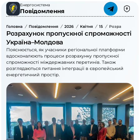
Енергосистема
Повідомлення
Головна
/
Повідомлення
/
2026
/
Квітня
/
15
/
Розрахунок Пр
Розрахунок пропускної спроможності
Україна–Молдова
Пояснюється, як учасники регіональної платформи
вдосконалюють процеси розрахунку пропускної
спроможності міждержавних перетинів. Також
розглядаються питання інтеграції в європейський
енергетичний простір.