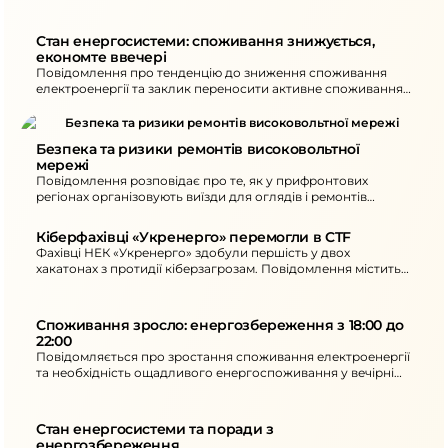
можливі надлишки або дефіцит потужності та як
споживачам коригувати навантаження.
Стан енергосистеми: споживання знижується, 
економте ввечері
Повідомлення про тенденцію до зниження споживання
електроенергії та заклик переносити активне споживання
на денний час. Також повідомляється про нові
знеструмлення в окремих областях унаслідок атак та
рекомендації щодо ощадного споживання ввечері.
Безпека та ризики ремонтів високовольтної 
мережі
Повідомлення розповідає про те, як у прифронтових
регіонах організовують виїзди для оглядів і ремонтів
енергооб’єктів. Окреслено ключові загрози та підхід до
безпеки під час робіт.
Кіберфахівці «Укренерго» перемогли в CTF
Фахівці НЕК «Укренерго» здобули першість у двох
хакатонах з протидії кіберзагрозам. Повідомлення містить
опис формату змагань та підсумки участі команд.
Споживання зросло: енергозбереження з 18:00 до 
22:00
Повідомляється про зростання споживання електроенергії
та необхідність ощадливого енергоспоживання у вечірні
години. Також наведені наслідки атак на енергетичну
інфраструктуру та дії для споживачів.
Стан енергосистеми та поради з 
енергозбереження