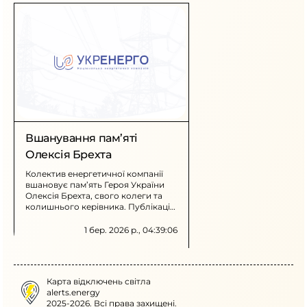
Вшанування пам’яті
Олексія Брехта
Колектив енергетичної компанії
вшановує пам’ять Героя України
Олексія Брехта, свого колеги та
колишнього керівника. Публікація
містить згадку про його внесок та
інтерв’ю, записане для
1 бер. 2026 р., 04:39:06
документального фільму.
Карта відключень світла
alerts.energy
2025-2026. Всі права захищені.