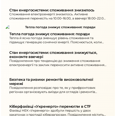
Стан енергосистеми: споживання знизилось
Споживання електроенергії знизилось. Активне
споживання перенесіть на 10:00–16:00, а ввечері 18:00–22:00
споживайте ощадливо. Через удари - нові знеструмлення.
Тепла погода знижує споживання: поради
Тепла й ясна погода зменшує рівень споживання та
підвищує генерацію сонячної енергії. Пояснюється, коли
можливі надлишки або дефіцит потужності та як
споживачам коригувати навантаження.
Стан енергосистеми: споживання знижується, 
економте ввечері
Повідомлення про тенденцію до зниження споживання
електроенергії та заклик переносити активне споживання
на денний час. Також повідомляється про нові
знеструмлення в окремих областях унаслідок атак та
рекомендації щодо ощадного споживання ввечері.
Безпека та ризики ремонтів високовольтної 
мережі
Повідомлення розповідає про те, як у прифронтових
регіонах організовують виїзди для оглядів і ремонтів
енергооб’єктів. Окреслено ключові загрози та підхід до
безпеки під час робіт.
Кіберфахівці «Укренерго» перемогли в CTF
Фахівці НЕК «Укренерго» здобули першість у двох
хакатонах з протидії кіберзагрозам. Повідомлення містить