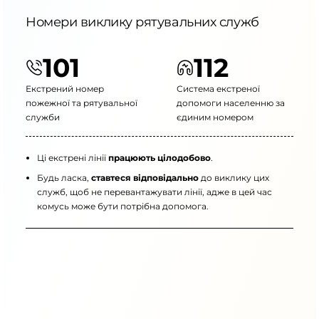
Номери виклику рятувальних служб
101
112
Екстрений номер
Система екстреної
пожежної та рятувальної
допомоги населенню за
служби
єдиним номером
Ці екстрені лінії
працюють цілодобово
.
Будь ласка,
ставтеся відповідально
до виклику цих
служб, щоб не перевантажувати лінії, адже в цей час
комусь може бути потрібна допомога.