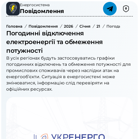
Енергосистема
Повідомлення
Головна
/
Повідомлення
/
2026
/
Січня
/
21
/
Погодинні Відк
Погодинні відключення
електроенергії та обмеження
потужності
В усіх регіонах будуть застосовуватись графіки
погодинних відключень та обмеження потужності для
промислових споживачів через наслідки атак на
енергооб’єкти. Ситуація в енергосистемі може
змінюватися, інформацію слід перевіряти на
офіційних ресурсах.