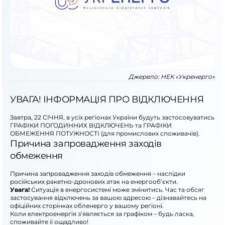
Джерело:
НЕК «Укренерго»
УВАГА! ІНФОРМАЦІЯ ПРО ВІДКЛЮЧЕННЯ
Завтра, 22 СІЧНЯ, в усіх регіонах України будуть застосовуватись
ГРАФІКИ ПОГОДИННИХ ВІДКЛЮЧЕНЬ та ГРАФІКИ
ОБМЕЖЕННЯ ПОТУЖНОСТІ (для промислових споживачів).
Причина запровадження заходів
обмеження
Причина запровадження заходів обмеження – наслідки
російських ракетно-дронових атак на енергооб’єкти.
Увага!
Ситуація в енергосистемі може змінитись. Час та обсяг
застосування відключень за вашою адресою – дізнавайтесь на
офіційних сторінках обленерго у вашому регіоні.
Коли електроенергія з’являється за графіком – будь ласка,
споживайте її ощадливо!