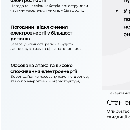
електроенергії
Негода та наслідки обстрілів знеструмили
частину населених пунктів, у більшості
регіонів діють обмеження споживання.
Споживачів просять перенести енергоємні
процеси на нічні години для зменшення
Погодинні відключення
тривалості вимушених відключень.
електроенергії у більшості
регіонів
Завтра у більшості регіонів будуть
застосовуватись графіки погодинних
відключень і обмеження потужності для
промислових споживачів через
пошкодження енергооб’єктів.
Масована атака та високе
Рекомендується стежити за оновленнями
споживання електроенергії
та ощадливо споживати електроенергію.
Ворог здійснив масовану ракетно-дронову
атаку по енергетичній інфраструктурі,
унаслідок чого застосовано аварійні та
погодинні відключення. Споживання
енергетик
електроенергії залишається високим,
громадян просять перенести енергоємні
Стан е
процеси на нічні години.
Описується
тенденції