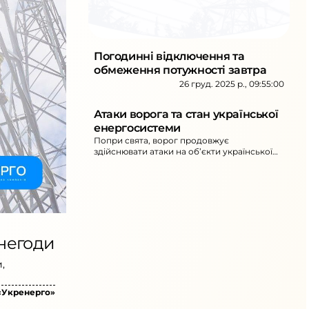
Погодинні відключення та
обмеження потужності завтра
26 груд. 2025 р., 09:55:00
Атаки ворога та стан української
енергосистеми
Попри свята, ворог продовжує
здійснювати атаки на об’єкти української
енергосистеми, однак енергетики
відновлюють пошкоджені об’єкти, а
ситуацію покращує збільшення імпорту
електроенергії з ЄС. Це стало можливим
завдяки падінню цін у сусідніх державах у
період різдвяно-новорічних канікул.
 негоди
,
«Укренерго»