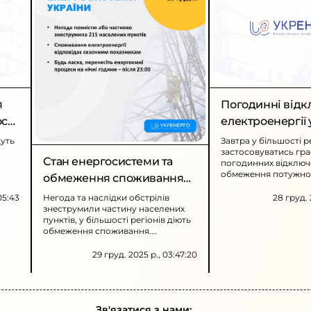
я
Погодинні від
сті
електроенергії 
регіонів
дуть
Завтра у більшості р
застосовуватись гра
Стан енергосистеми та
погодинних відключ
обмеження потужнос
обмеження споживання
и.
промислових спожив
електроенергії
пошкодження енерго
:05:43
Негода та наслідки обстрілів
28 груд. 
нках
Рекомендується сте
знеструмили частину населених
оновленнями та ощ
пунктів, у більшості регіонів діють
споживати електрое
обмеження споживання.
Споживачів просять перенести
енергоємні процеси на нічні
29 груд. 2025 р., 03:47:20
години для зменшення тривалості
вимушених відключень.
Зв'язатися з нами: