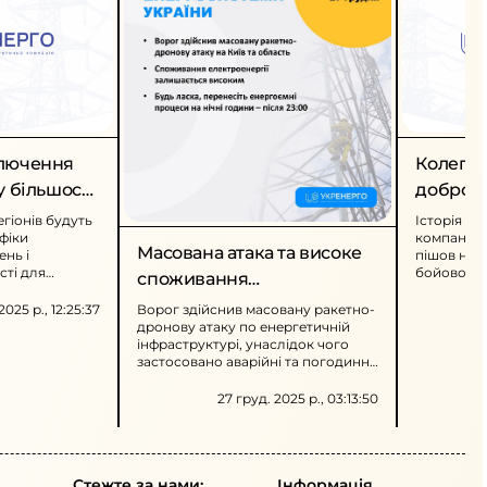
ключення
Колега 
у більшості
доброво
фронт
егіонів будуть
Історія пр
фіки
компанії,
Масована атака та високе
ень і
пішов на ф
ті для
бойовому 
споживання
ачів через
до роботи
електроенергії
об’єктів.
служби, ри
2025 р., 12:25:37
Ворог здійснив масовану ракетно-
жити за
подальшу 
дронову атаку по енергетичній
адливо
інфраструктурі, унаслідок чого
нергію.
застосовано аварійні та погодинні
відключення. Споживання
електроенергії залишається
27 груд. 2025 р., 03:13:50
високим, громадян просять
перенести енергоємні процеси на
нічні години.
Стежте за нами:
Інформація