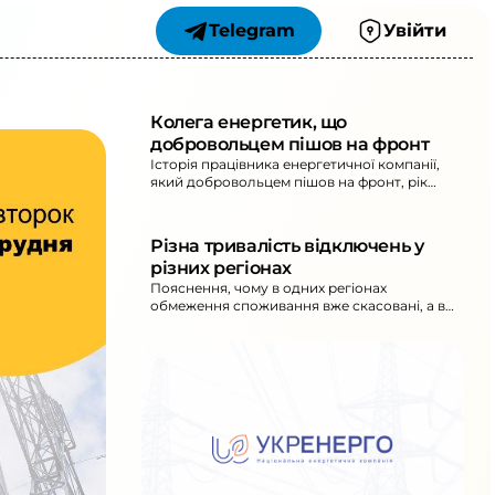
Telegram
Увійти
Колега енергетик, що
добровольцем пішов на фронт
Історія працівника енергетичної компанії,
який добровольцем пішов на фронт, рік
служив у бойовому підрозділі та
повернувся до роботи. Описано його
досвід служби, ризики логістики і
Різна тривалість відключень у
подальшу роботу в тилу.
різних регіонах
Пояснення, чому в одних регіонах
обмеження споживання вже скасовані, а в
інших відключення електроенергії
залишаються тривалими через різний
рівень пошкоджень та умови відновлення.