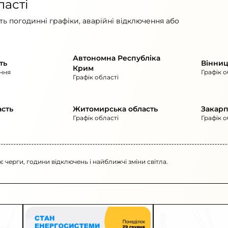
ласті
ь погодинні графіки, аварійні відключення або
Автономна Республіка
ть
Вінниц
Крим
ння
Графік о
Графік області
асть
Житомирська область
Закарп
Графік області
Графік о
 є черги, години відключень і найближчі зміни світла.