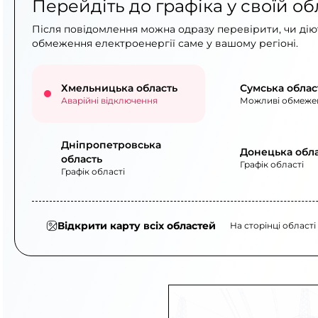
Перейдіть до графіка у своїй об
Після повідомлення можна одразу перевірити, чи діют
обмеження електроенергії саме у вашому регіоні.
Хмельницька область
Сумська облас
Аварійні відключення
Можливі обмеже
Дніпропетровська
Донецька обл
область
Графік області
Графік області
Відкрити карту всіх областей
На сторінці області