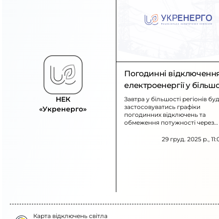
Погодинні відключенн
електроенергії у більшо
регіонів
НЕК
Завтра у більшості регіонів бу
застосовуватись графіки
«Укренерго»
погодинних відключень та
обмеження потужності через
наслідки атак на енергооб’єкт
Час і обсяг відключень слід
29 груд. 2025 р., 11
уточнювати на офіційних сторі
обленерго.
Карта відключень світла