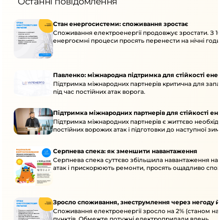
Останні повідомлення
Стан енергосистеми: споживання зростає
Споживання електроенергії продовжує зростати. З 1
енергоємні процеси просять перенести на нічні годи
Павленко: міжнародна підтримка для стійкості ен
Підтримка міжнародних партнерів критична для запа
під час постійних атак ворога.
Підтримка міжнародних партнерів для стійкості е
Підтримка міжнародних партнерів є життєво необхідн
постійних ворожих атак і підготовки до наступної зим
Серпнева спека: як зменшити навантаження
Серпнева спека суттєво збільшила навантаження на
атак і прискорюють ремонти, просять ощадливо спо
Зросло споживання, знеструмлення через негоду й
Споживання електроенергії зросло на 2% (станом на
пунктів. Обмежте потужні електроприлади вдень.