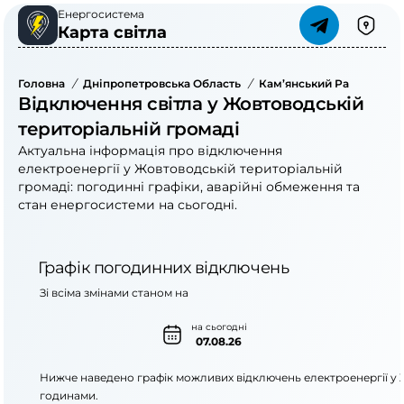
Енергосистема
Карта світла
Головна
/
Дніпропетровська Область
/
Кам’янський Район
/
Жо
Відключення світла у Жовтоводській
територіальній громаді
Актуальна інформація про відключення
електроенергії у Жовтоводській територіальній
громаді: погодинні графіки, аварійні обмеження та
стан енергосистеми на сьогодні.
Графік погодинних відключень
Зі всіма змінами станом на
на сьогодні
07.08.26
Нижче наведено графік можливих відключень електроенергії у
годинами.