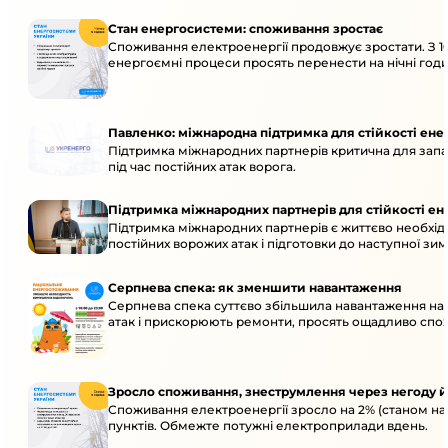
Стан енергосистеми: споживання зростає
Споживання електроенергії продовжує зростати. З 1
енергоємні процеси просять перенести на нічні годи
Павленко: міжнародна підтримка для стійкості ен
Підтримка міжнародних партнерів критична для запа
під час постійних атак ворога.
Підтримка міжнародних партнерів для стійкості е
Підтримка міжнародних партнерів є життєво необхідн
постійних ворожих атак і підготовки до наступної зим
Серпнева спека: як зменшити навантаження
Серпнева спека суттєво збільшила навантаження на
атак і прискорюють ремонти, просять ощадливо спо
Зросло споживання, знеструмлення через негоду й
Споживання електроенергії зросло на 2% (станом на
пунктів. Обмежте потужні електроприлади вдень.