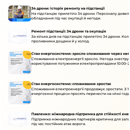
34 дрони: історія ремонту на підстанції
На підстанцію прилетіло 34 дрони. Персоналу довело
обладнання під час окупації й негоди.
Ремонт підстанції: 34 дрони та окупація
За кілька днів на підстанцію прилетіло 34 дрони. Кол
проливними дощами й у холод.
Стан енергосистеми: зросло споживання через нег
Споживання електроенергії зросло. Негода знеструм
користування потужними електроприладами 10:00–23
Стан енергосистеми: споживання зростає
Споживання електроенергії продовжує зростати. З 1
енергоємні процеси просять перенести на нічні годи
Павленко: міжнародна підтримка для стійкості ен
Підтримка міжнародних партнерів критична для запа
під час постійних атак ворога.