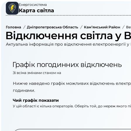
Енергосистема
Карта світла
Головна
/
Дніпропетровська Область
/
Кам’янський Район
/
Ве
Відключення світла у В
Актуальна інформація про відключення електроенергії у В
Графік погодинних відключень
Зі всіма змінами станом на
Нижче наведено графік можливих відключень електр
годинами.
Чий графік показати
У цій області є кілька операторів. Оберіть той, до мереж якого 
АТ «Укрзалізниця»
АТ «ДТЕК Дніпровсь