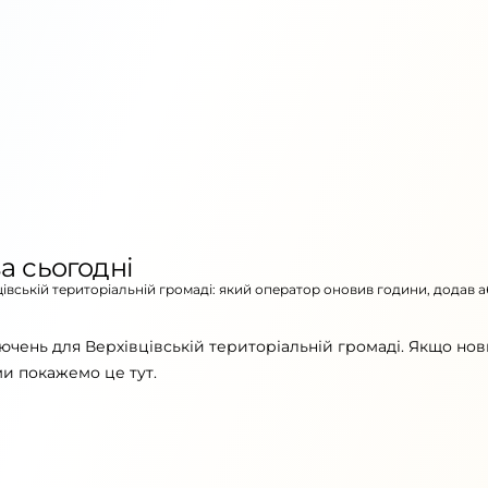
а сьогодні
цівській територіальній громаді: який оператор оновив години, додав 
ючень для Верхівцівській територіальній громаді. Якщо но
ми покажемо це тут.