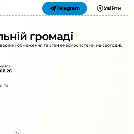
Telegram
Увійти
льній громаді
аварійні обмеження та стан енергосистеми на сьогодні.
завтра
.08.26
и та