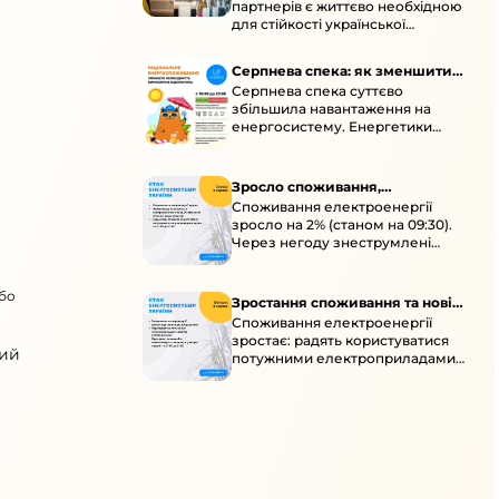
партнерів є життєво необхідною
енергосистеми
для стійкості української
енергосистеми під час постійних
ворожих атак і підготовки до
Серпнева спека: як зменшити
наступної зими.
Серпнева спека суттєво
навантаження
збільшила навантаження на
енергосистему. Енергетики
відновлюють мережі після атак і
прискорюють ремонти, просять
ощадливо споживати.
Зросло споживання,
Споживання електроенергії
знеструмлення через негоду й
зросло на 2% (станом на 09:30).
атаки
Через негоду знеструмлені
понад 70 населених пунктів.
Обмежте потужні
або
електроприлади вдень.
Зростання споживання та нові
Споживання електроенергії
знеструмлення
зростає: радять користуватися
вий
потужними електроприладами з
10:00 до 16:00 та ощадливо з 17:00
до 23:00. Унаслідок ударів
можливі нові знеструмлення в
кількох областях.