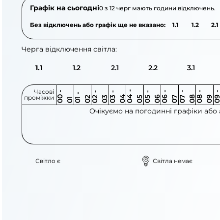
Графік на сьогодні
0 з 12 черг мають години відключень.
Без відключень або графік ще не вказано:
1.1
1.2
2.1
Черга відключення світла:
1.1
1.2
2.1
2.2
3.1
Часові
0
-
0
0
0
-
0
0
-
0
0
-
0
0
-
0
0
-
0
0
-
0
0
-
0
0
1
-
0
проміжки
3
4
5
6
6
7
7
8
8
9
2
2
3
4
5
1
Очікуємо на погодинні графіки або
Світло є
Світла немає