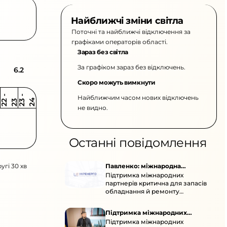
Найближчі зміни світла
Поточні та найближчі відключення за
графіками операторів області.
Зараз без світла
За графіком зараз без відключень.
6.2
Скоро можуть вимкнути
Найближчим часом нових відключень
2
-
2
2
-
2
3
4
2
2
3
не видно.
Останні повідомлення
угі 30 хв
Павленко: міжнародна
Підтримка міжнародних
підтримка для стійкості
партнерів критична для запасів
енергосистеми
обладнання й ремонту
української енергосистеми під
час постійних атак ворога.
Підтримка міжнародних
Підтримка міжнародних
партнерів для стійкості