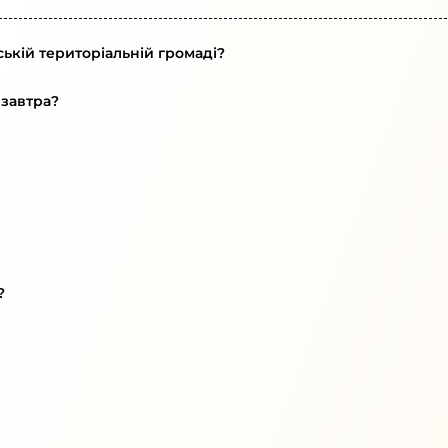
ській територіальній громаді?
 завтра?
?