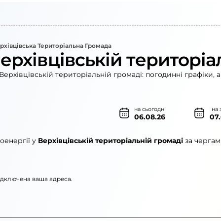
рхівцівська Територіальна Громада
ерхівцівській територіа
ерхівцівській територіальній громаді: погодинні графіки, 
на сьогодні
на 
06.08.26
07
оенергії у
Верхівцівській територіальній громаді
за чергам
підключена ваша адреса.
кі електромережі»
АТ «ЦЕК»