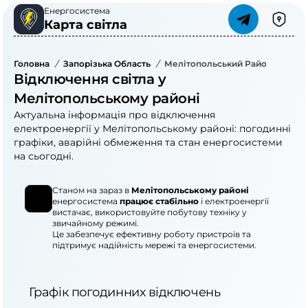
Енергосистема
Карта світла
Головна
/
Запорізька Область
/
Мелітопольський Район
Відключення світла у
Мелітопольському районі
Актуальна інформація про відключення
електроенергії у Мелітопольському районі: погодинні
графіки, аварійні обмеження та стан енергосистеми
на сьогодні.
Станом на зараз в
Мелітопольському районі
енергосистема
працює стабільно
і електроенергії
вистачає, використовуйте побутову техніку у
звичайному режимі.
Це забезпечує ефективну роботу пристроїв та
підтримує надійність мережі та енергосистеми.
Графік погодинних відключень