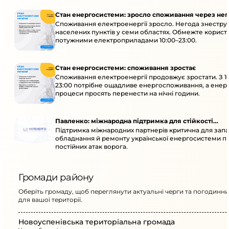
Стан енергосистеми: зросло споживання через нег
Споживання електроенергії зросло. Негода знеструм
населених пунктів у семи областях. Обмежте корист
потужними електроприладами 10:00–23:00.
Стан енергосистеми: споживання зростає
Споживання електроенергії продовжує зростати. З 1
23:00 потрібне ощадливе енергоспоживання, а енер
процеси просять перенести на нічні години.
Павленко: міжнародна підтримка для стійкості
Підтримка міжнародних партнерів критична для запа
енергосистеми
обладнання й ремонту української енергосистеми пі
постійних атак ворога.
Громади району
Оберіть громаду, щоб переглянути актуальні черги та погодинни
для вашої території.
Новоуспенівська територіальна громада