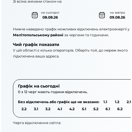
Зі всіма змінами станом на
на сьогодні
на завтра
08.08.26
09.08.26
Нижче наведено графік можливих відключень електроенергії у
Мелітопольському районі
за чергами та годинами.
Чий графік показати
У цій області є кілька операторів. Оберіть той, до мереж якого
підключена ваша адреса.
АТ «Укрзалізниця»
ПАТ «Запоріжжяоблене
Графік на сьогодні
0 з 12 черг мають години відключень.
Без відключень або графік ще не вказано:
1.1
1.2
2.1
2.2
3.1
3.2
4.1
4.2
5.1
5.2
6.1
6.2
Черга відключення світла: