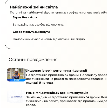
Найближчі зміни світла
Поточні та найближчі відключення за графіками операторів обла
Зараз без світла
За графіком зараз без відключень.
Скоро можуть вимкнути
Найближчим часом нових відключень не видно.
Останні повідомлення
34 дрони: історія ремонту на підстанції
На підстанцію прилетіло 34 дрони. Персоналу дове
два тижні жити на роботі та відновлювати обладнання
окупації й негоди.
Ремонт підстанції: 34 дрони та окупація
За кілька днів на підстанцію прилетіло 34 дрони. Кол
тижні жили на роботі, працювали під проливними до
холод.