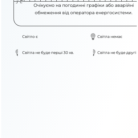
Очікуємо на погодинні графіки або аварійні
обмеження від оператора енергосистеми.
Світло є
Світла немає
Світла не буде перші 30 хв.
Світла не буде другі 