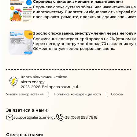
Серпнева спека: як зменшити навантаження
Серпнева спека суттєво збільшила навантаження на
енергосистему. Енергетики відновлюють мережі післ
прискорюють ремонти, просять ощадливо споживат
Зросло споживання, знеструмлення через негоду й
Споживання електроенергії зросло на 2% (станом на 
Через негоду знеструмлені понад 70 населених пунк
Обмежте потужні електроприлади вдень.
Карта відключень світла
alerts.energy
2025-2026. Всі права захищені.
Умови використання
Політика конфіденційності
Cookie
Зв'язатися з нами:
support@alerts.energy
+38 (068) 998 76 18
Стежте за нами: