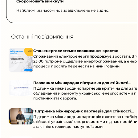
Скоро можуть вимкнути
Найближчим часом нових відключень не видно.
Останні повідомлення
Стан енергосистеми: споживання зростає
Споживання електроенергії продовжує зростати. З 1
23:00 потрібне ощадливе енергоспоживання, а енер
процеси просять перенести на нічні години.
Павленко: міжнародна підтримка для стійкості
Підтримка міжнародних партнерів критична для запа
енергосистеми
обладнання й ремонту української енергосистеми пі
постійних атак ворога.
Підтримка міжнародних партнерів для стійкості
Підтримка міжнародних партнерів є життєво необхі
енергосистеми
стійкості української енергосистеми під час постійн
атак і підготовки до наступної зими.