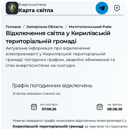
Енергосистема
Карта світла
Головна
/
Запорізька Область
/
Мелітопольський Район
/
Кири
Відключення світла у Кирилівській
територіальній громаді
Актуальна інформація про відключення
електроенергії у Кирилівській територіальній
громаді: погодинні графіки, аварійні обмеження та
стан енергосистеми на сьогодні.
Графік погодинних відключень
Зі всіма змінами станом на
на сьогодні
на завтра
07.08.26
08.08.26
Нижче наведено графік можливих відключень електроенергії у
Кирилівській територіальній громаді
за чергами та годинами.