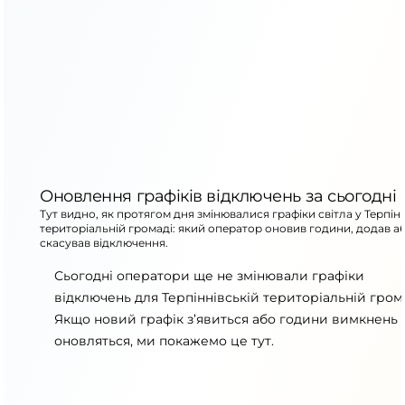
Оновлення графіків відключень за сьогодні
Тут видно, як протягом дня змінювалися графіки світла у Терпін
територіальній громаді: який оператор оновив години, додав а
скасував відключення.
Сьогодні оператори ще не змінювали графіки
відключень для Терпіннівській територіальній грома
Якщо новий графік з’явиться або години вимкнень
оновляться, ми покажемо це тут.