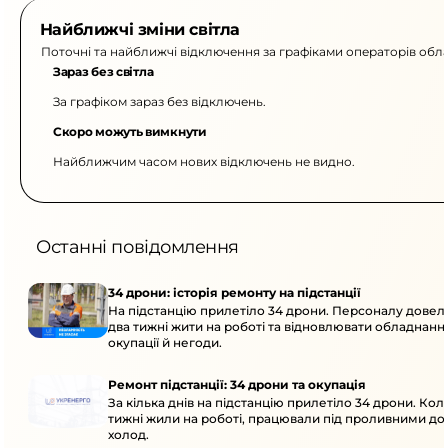
Найближчі зміни світла
Поточні та найближчі відключення за графіками операторів обла
Зараз без світла
За графіком зараз без відключень.
Скоро можуть вимкнути
Найближчим часом нових відключень не видно.
Останні повідомлення
34 дрони: історія ремонту на підстанції
На підстанцію прилетіло 34 дрони. Персоналу дове
два тижні жити на роботі та відновлювати обладнання
окупації й негоди.
Ремонт підстанції: 34 дрони та окупація
За кілька днів на підстанцію прилетіло 34 дрони. Кол
тижні жили на роботі, працювали під проливними до
холод.