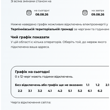
Зі всіма змінами станом на
на сьогодні
на завтра
08.08.26
09.08.26
Нижче наведено графік можливих відключень електроенергії у
Терпіннівській територіальній громаді
за чергами та годинами
Чий графік показати
У цій області є кілька операторів. Оберіть той, до мереж якого
підключена ваша адреса.
АТ «Укрзалізниця»
ПАТ «Запоріжжяоблене
Графік на сьогодні
0 з 12 черг мають години відключень.
Без відключень або графік ще не вказано:
1.1
1.2
2.1
2.2
3.1
3.2
4.1
4.2
5.1
5.2
6.1
6.2
Черга відключення світла: