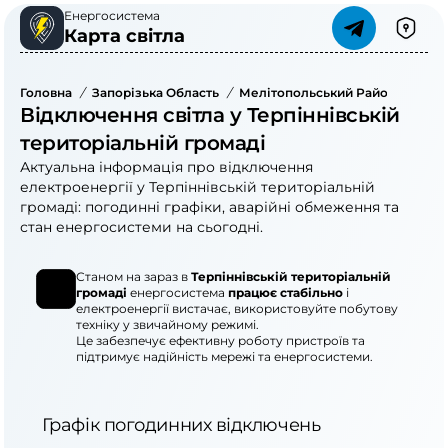
Енергосистема
Карта світла
Головна
/
Запорізька Область
/
Мелітопольський Район
/
Терп
Відключення світла у Терпіннівській
територіальній громаді
Актуальна інформація про відключення
електроенергії у Терпіннівській територіальній
громаді: погодинні графіки, аварійні обмеження та
стан енергосистеми на сьогодні.
Станом на зараз в
Терпіннівській територіальній
громаді
енергосистема
працює стабільно
і
електроенергії вистачає, використовуйте побутову
техніку у звичайному режимі.
Це забезпечує ефективну роботу пристроїв та
підтримує надійність мережі та енергосистеми.
Графік погодинних відключень