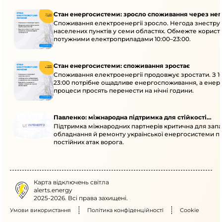
Стан енергосистеми: зросло споживання через нег
Споживання електроенергії зросло. Негода знеструм
населених пунктів у семи областях. Обмежте корист
потужними електроприладами 10:00–23:00.
Стан енергосистеми: споживання зростає
Споживання електроенергії продовжує зростати. З 1
23:00 потрібне ощадливе енергоспоживання, а енер
процеси просять перенести на нічні години.
Павленко: міжнародна підтримка для стійкості
Підтримка міжнародних партнерів критична для запа
енергосистеми
обладнання й ремонту української енергосистеми пі
постійних атак ворога.
Карта відключень світла
alerts.energy
2025-2026. Всі права захищені.
Умови використання
Політика конфіденційності
Cookie