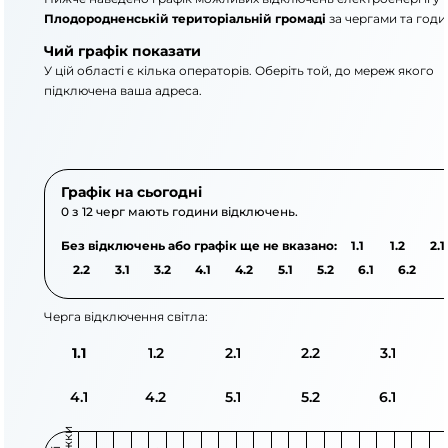
Плодородненській територіальній громаді
за чергами та годи
Чий графік показати
У цій області є кілька операторів. Оберіть той, до мереж якого
підключена ваша адреса.
АТ «Укрзалізниця»
ПАТ «Запоріжжяоблене
Графік на сьогодні
0 з 12 черг мають години відключень.
Без відключень або графік ще не вказано:
1.1
1.2
2.1
2.2
3.1
3.2
4.1
4.2
5.1
5.2
6.1
6.2
Черга відключення світла:
1.1
1.2
2.1
2.2
3.1
4.1
4.2
5.1
5.2
6.1