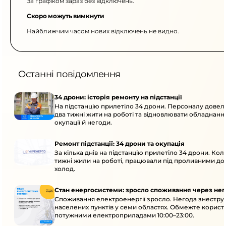
За графіком зараз без відключень.
Скоро можуть вимкнути
Найближчим часом нових відключень не видно.
Останні повідомлення
34 дрони: історія ремонту на підстанції
На підстанцію прилетіло 34 дрони. Персоналу дове
два тижні жити на роботі та відновлювати обладнання
окупації й негоди.
Ремонт підстанції: 34 дрони та окупація
За кілька днів на підстанцію прилетіло 34 дрони. Кол
тижні жили на роботі, працювали під проливними до
холод.
Стан енергосистеми: зросло споживання через нег
Споживання електроенергії зросло. Негода знеструм
населених пунктів у семи областях. Обмежте корист
потужними електроприладами 10:00–23:00.