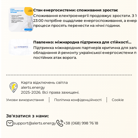
Стан енергосистеми: споживання зростає
Споживання електроенергії продовжує зростати. З 1
23:00 потрібне ощадливе енергоспоживання, а енер
процеси просять перенести на нічні години.
Павленко: міжнародна підтримка для стійкості
Підтримка міжнародних партнерів критична для запа
енергосистеми
обладнання й ремонту української енергосистеми пі
постійних атак ворога.
Карта відключень світла
alerts.energy
2025-2026. Всі права захищені.
Умови використання
Політика конфіденційності
Cookie
Зв'язатися з нами:
support@alerts.energy
+38 (068) 998 76 18