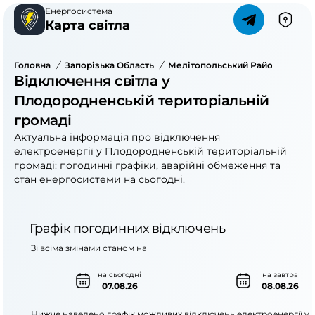
Енергосистема
Карта світла
Головна
/
Запорізька Область
/
Мелітопольський Район
/
Плод
Відключення світла у
Плодородненській територіальній
громаді
Актуальна інформація про відключення
електроенергії у Плодородненській територіальній
громаді: погодинні графіки, аварійні обмеження та
стан енергосистеми на сьогодні.
Графік погодинних відключень
Зі всіма змінами станом на
на сьогодні
на завтра
07.08.26
08.08.26
Нижче наведено графік можливих відключень електроенергії у