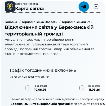
Енергосистема
Карта світла
Головна
/
Тернопільська Область
/
Тернопільський Район
/
Бер
Відключення світла у Бережанській
територіальній громаді
Актуальна інформація про відключення
електроенергії у Бережанській територіальній
громаді: погодинні графіки, аварійні обмеження та
стан енергосистеми на сьогодні.
Графік погодинних відключень
Зі всіма змінами станом на
на сьогодні
на завтра
10.08.26
11.08.26
Нижче наведено графік можливих відключень електроенергії у
Бережанській територіальній громаді
за чергами та годинами