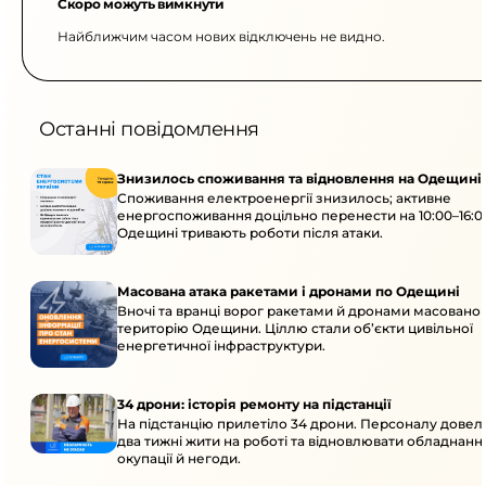
Скоро можуть вимкнути
Найближчим часом нових відключень не видно.
Останні повідомлення
Знизилось споживання та відновлення на Одещині
Споживання електроенергії знизилось; активне
енергоспоживання доцільно перенести на 10:00–16:0
Одещині тривають роботи після атаки.
Масована атака ракетами і дронами по Одещині
Вночі та вранці ворог ракетами й дронами масовано 
територію Одещини. Ціллю стали об’єкти цивільної
енергетичної інфраструктури.
34 дрони: історія ремонту на підстанції
На підстанцію прилетіло 34 дрони. Персоналу дове
два тижні жити на роботі та відновлювати обладнання
окупації й негоди.