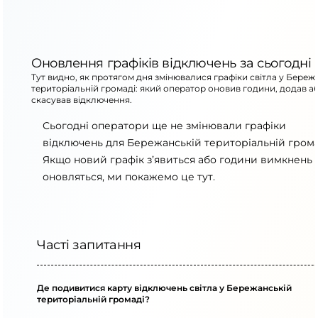
Оновлення графіків відключень за сьогодні
Тут видно, як протягом дня змінювалися графіки світла у Береж
територіальній громаді: який оператор оновив години, додав а
скасував відключення.
Сьогодні оператори ще не змінювали графіки
відключень для Бережанській територіальній грома
Якщо новий графік з’явиться або години вимкнень
оновляться, ми покажемо це тут.
Часті запитання
Де подивитися карту відключень світла у Бережанській
територіальній громаді?