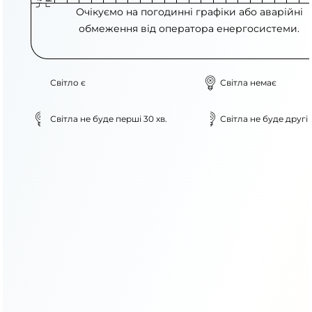
Очікуємо на погодинні графіки або аварійні
обмеження від оператора енергосистеми.
Світло є
Світла немає
Світла не буде перші 30 хв.
Світла не буде другі 