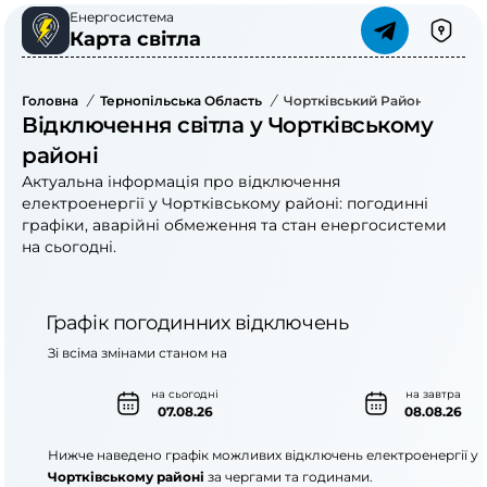
Енергосистема
Карта світла
Головна
/
Тернопільська Область
/
Чортківський Район
Відключення світла у Чортківському
районі
Актуальна інформація про відключення
електроенергії у Чортківському районі: погодинні
графіки, аварійні обмеження та стан енергосистеми
на сьогодні.
Графік погодинних відключень
Зі всіма змінами станом на
на сьогодні
на завтра
07.08.26
08.08.26
Нижче наведено графік можливих відключень електроенергії у
Чортківському районі
за чергами та годинами.