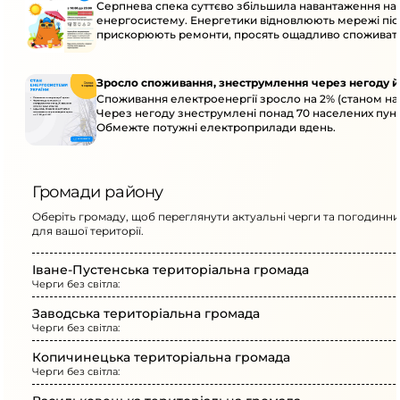
Серпнева спека суттєво збільшила навантаження на
енергосистему. Енергетики відновлюють мережі післ
прискорюють ремонти, просять ощадливо споживат
Зросло споживання, знеструмлення через негоду й
Споживання електроенергії зросло на 2% (станом на 
Через негоду знеструмлені понад 70 населених пунк
Обмежте потужні електроприлади вдень.
Громади району
Оберіть громаду, щоб переглянути актуальні черги та погодинни
для вашої території.
Іване-Пустенська територіальна громада
Черги без світла:
Заводська територіальна громада
Черги без світла:
Копичинецька територіальна громада
Черги без світла: