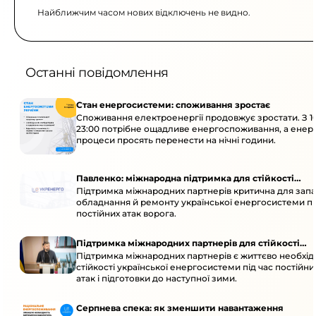
Найближчим часом нових відключень не видно.
Останні повідомлення
Стан енергосистеми: споживання зростає
Споживання електроенергії продовжує зростати. З 1
23:00 потрібне ощадливе енергоспоживання, а енер
процеси просять перенести на нічні години.
Павленко: міжнародна підтримка для стійкості
Підтримка міжнародних партнерів критична для запа
енергосистеми
обладнання й ремонту української енергосистеми пі
постійних атак ворога.
Підтримка міжнародних партнерів для стійкості
Підтримка міжнародних партнерів є життєво необхі
енергосистеми
стійкості української енергосистеми під час постійн
атак і підготовки до наступної зими.
Серпнева спека: як зменшити навантаження