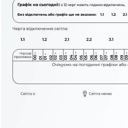
Графік на сьогодні
0 з 12 черг мають години відключень.
Без відключень або графік ще не вказано:
1.1
1.2
2.1
Черга відключення світла:
1.1
1.2
2.1
2.2
3.1
Часові
0
-
0
0
0
-
0
0
-
0
0
-
0
0
-
0
0
-
0
0
-
0
0
-
0
0
1
-
0
проміжки
3
4
5
6
6
7
7
8
8
9
2
2
3
4
5
1
Очікуємо на погодинні графіки або
Світло є
Світла немає