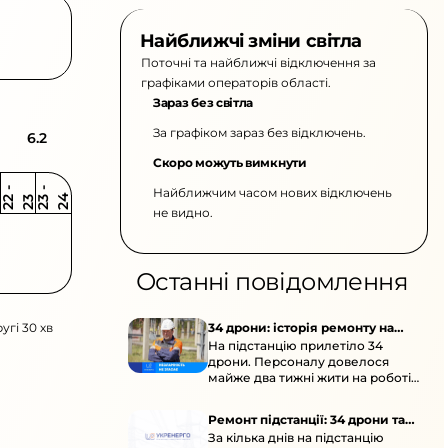
Найближчі зміни світла
Поточні та найближчі відключення за
графіками операторів області.
Зараз без світла
За графіком зараз без відключень.
6.2
Скоро можуть вимкнути
Найближчим часом нових відключень
2
-
2
2
-
2
3
4
2
2
3
не видно.
Останні повідомлення
угі 30 хв
34 дрони: історія ремонту на
На підстанцію прилетіло 34
підстанції
дрони. Персоналу довелося
майже два тижні жити на роботі
та відновлювати обладнання під
час окупації й негоди.
Ремонт підстанції: 34 дрони та
За кілька днів на підстанцію
окупація