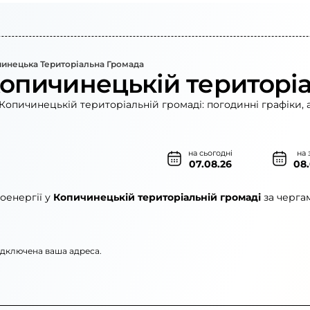
инецька Територіальна Громада
Копичинецькій територіа
Копичинецькій територіальній громаді: погодинні графіки, 
на сьогодні
на 
07.08.26
08
оенергії у
Копичинецькій територіальній громаді
за черга
підключена ваша адреса.
нерго»