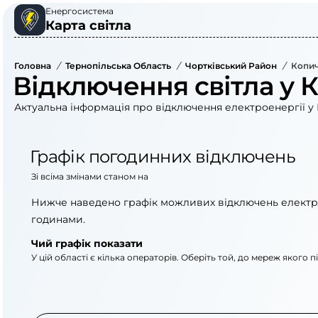
Енергосистема
Карта світла
Головна
/
Тернопільська Область
/
Чортківський Район
/
Копич
Відключення світла у 
Актуальна інформація про відключення електроенергії у 
Графік погодинних відключень
Зі всіма змінами станом на
Нижче наведено графік можливих відключень електр
годинами.
Чий графік показати
У цій області є кілька операторів. Оберіть той, до мереж якого 
АТ «Укрзалізниця»
ВАТ «Тернопільобле