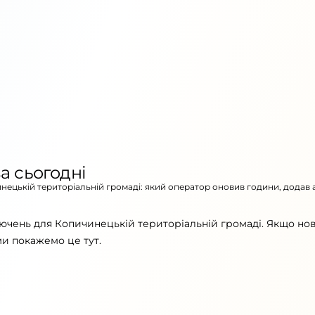
а сьогодні
инецькій територіальній громаді: який оператор оновив години, додав 
лючень для Копичинецькій територіальній громаді. Якщо но
ми покажемо це тут.