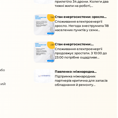
прилетіло 34 дрони. Колеги два
тижні жили на роботі,
працювали під проливними
дощами й у холод.
Стан енергосистеми: зросло
Споживання електроенергії
споживання через негоду
зросло. Негода знеструмила 118
населених пунктів у семи
областях. Обмежте
користування потужними
електроприладами 10:00–23:00.
Стан енергосистеми:
Споживання електроенергії
споживання зростає
продовжує зростати. З 10:00 до
23:00 потрібне ощадливе
енергоспоживання, а
енергоємні процеси просять
або
перенести на нічні години.
Павленко: міжнародна
Підтримка міжнародних
підтримка для стійкості
партнерів критична для запасів
енергосистеми
вий
обладнання й ремонту
української енергосистеми під
час постійних атак ворога.