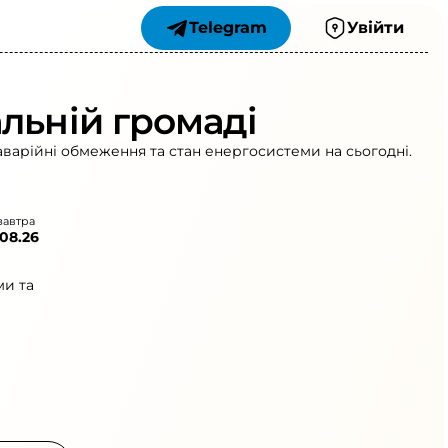
Telegram
Увійти
льній громаді
аварійні обмеження та стан енергосистеми на сьогодні.
завтра
.08.26
ми та