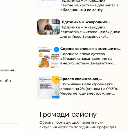
Підтримка міжнародних
підтримка для стійкості
партнерів критична для запасів
енергосистеми
обладнання й ремонту
української енергосистеми під
час постійних атак ворога.
Підтримка міжнародних
Підтримка міжнародних
партнерів для стійкості
партнерів є життєво необхідною
енергосистеми
для стійкості української
енергосистеми під час постійних
ворожих атак і підготовки до
Серпнева спека: як зменшити
наступної зими.
Серпнева спека суттєво
навантаження
збільшила навантаження на
енергосистему. Енергетики
відновлюють мережі після атак і
лючення.
прискорюють ремонти, просять
ощадливо споживати.
Зросло споживання,
я або
Споживання електроенергії
знеструмлення через негоду й
зросло на 2% (станом на 09:30).
атаки
Через негоду знеструмлені
понад 70 населених пунктів.
Обмежте потужні
електроприлади вдень.
Громади району
Оберіть громаду, щоб переглянути
актуальні черги та погодинний графік для