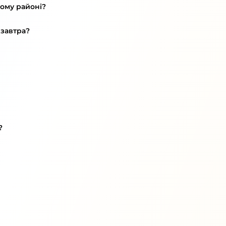
кому районі?
 завтра?
?