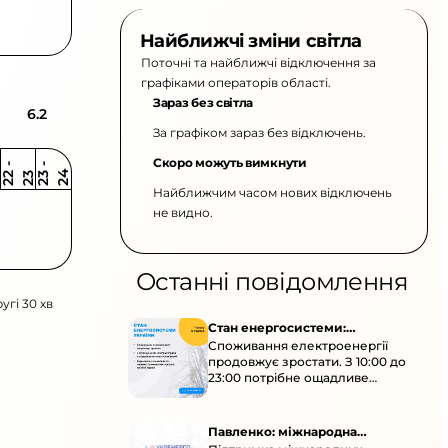
Найближчі зміни світла
Поточні та найближчі відключення за
графіками операторів області.
Зараз без світла
6.2
За графіком зараз без відключень.
Скоро можуть вимкнути
2
-
2
2
-
2
3
4
2
2
3
Найближчим часом нових відключень
не видно.
Останні повідомлення
угі 30 хв
Стан енергосистеми:
Споживання електроенергії
споживання зростає
продовжує зростати. З 10:00 до
23:00 потрібне ощадливе
енергоспоживання, а
енергоємні процеси просять
перенести на нічні години.
Павленко: міжнародна