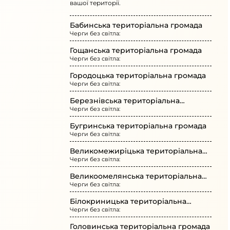
вашої території.
Бабинська територіальна громада
Черги без світла:
Гощанська територіальна громада
Черги без світла:
Городоцька територіальна громада
Черги без світла:
Березнівська територіальна
Черги без світла:
громада
Бугринська територіальна громада
Черги без світла:
Великомежиріцька територіальна
Черги без світла:
громада
Великоомелянська територіальна
Черги без світла:
громада
Білокриницька територіальна
Черги без світла:
громада
Головинська територіальна громада