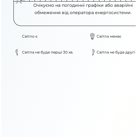
Очікуємо на погодинні графіки або аварійні
обмеження від оператора енергосистеми.
Світло є
Світла немає
Світла не буде перші 30 хв.
Світла не буде другі 