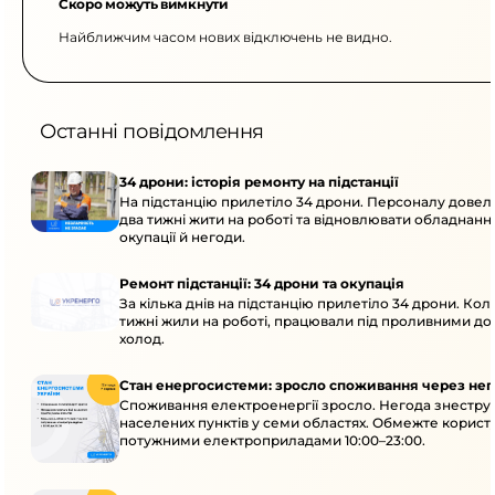
Скоро можуть вимкнути
Найближчим часом нових відключень не видно.
Останні повідомлення
34 дрони: історія ремонту на підстанції
На підстанцію прилетіло 34 дрони. Персоналу дове
два тижні жити на роботі та відновлювати обладнання
окупації й негоди.
Ремонт підстанції: 34 дрони та окупація
За кілька днів на підстанцію прилетіло 34 дрони. Кол
тижні жили на роботі, працювали під проливними до
холод.
Стан енергосистеми: зросло споживання через нег
Споживання електроенергії зросло. Негода знеструм
населених пунктів у семи областях. Обмежте корист
потужними електроприладами 10:00–23:00.