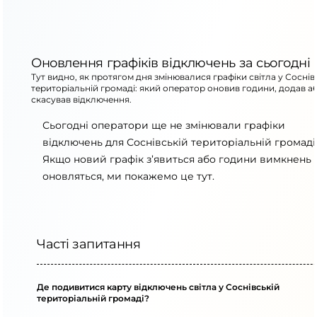
Оновлення графіків відключень за сьогодні
Тут видно, як протягом дня змінювалися графіки світла у Соснів
територіальній громаді: який оператор оновив години, додав а
скасував відключення.
Сьогодні оператори ще не змінювали графіки
відключень для Соснівській територіальній громаді
Якщо новий графік з’явиться або години вимкнень
оновляться, ми покажемо це тут.
Часті запитання
Де подивитися карту відключень світла у Соснівській
територіальній громаді?