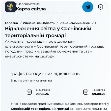
Енергосистема
Карта світла
Головна
/
Рівненська Область
/
Рівненський Район
/
Соснівськ
Відключення світла у Соснівській
територіальній громаді
Актуальна інформація про відключення
електроенергії у Соснівській територіальній громаді:
погодинні графіки, аварійні обмеження та стан
енергосистеми на сьогодні.
Графік погодинних відключень
Зі всіма змінами станом на
на сьогодні
на завтра
08.08.26
09.08.26
Нижче наведено графік можливих відключень електроенергії у
Соснівській територіальній громаді
за чергами та годинами.