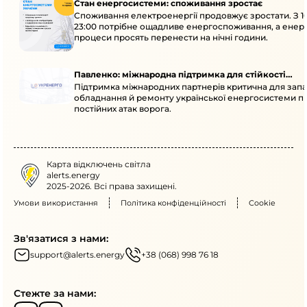
Стан енергосистеми: споживання зростає
Споживання електроенергії продовжує зростати. З 1
23:00 потрібне ощадливе енергоспоживання, а енер
процеси просять перенести на нічні години.
Павленко: міжнародна підтримка для стійкості
Підтримка міжнародних партнерів критична для запа
енергосистеми
обладнання й ремонту української енергосистеми пі
постійних атак ворога.
Карта відключень світла
alerts.energy
2025-2026. Всі права захищені.
Умови використання
Політика конфіденційності
Cookie
Зв'язатися з нами:
support@alerts.energy
+38 (068) 998 76 18
Стежте за нами: