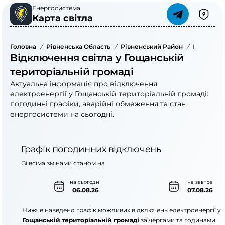
Енергосистема
Карта світла
Головна
/
Рівненська Область
/
Рівненський Район
/
Гощанськ
Відключення світла у Гощанській
територіальній громаді
Актуальна інформація про відключення
електроенергії у Гощанській територіальній громаді:
погодинні графіки, аварійні обмеження та стан
енергосистеми на сьогодні.
Графік погодинних відключень
Зі всіма змінами станом на
на сьогодні
на завтра
06.08.26
07.08.26
Нижче наведено графік можливих відключень електроенергії у
Гощанській територіальній громаді
за чергами та годинами.