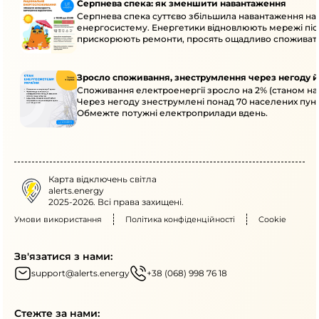
Серпнева спека: як зменшити навантаження
Серпнева спека суттєво збільшила навантаження на
енергосистему. Енергетики відновлюють мережі післ
прискорюють ремонти, просять ощадливо споживат
Зросло споживання, знеструмлення через негоду й
Споживання електроенергії зросло на 2% (станом на 
Через негоду знеструмлені понад 70 населених пунк
Обмежте потужні електроприлади вдень.
Карта відключень світла
alerts.energy
2025-2026. Всі права захищені.
Умови використання
Політика конфіденційності
Cookie
Зв'язатися з нами:
support@alerts.energy
+38 (068) 998 76 18
Стежте за нами: