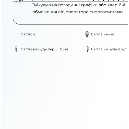
Очікуємо на погодинні графіки або аварійні
обмеження від оператора енергосистеми.
Світло є
Світла немає
Світла не буде перші 30 хв.
Світла не буде другі 