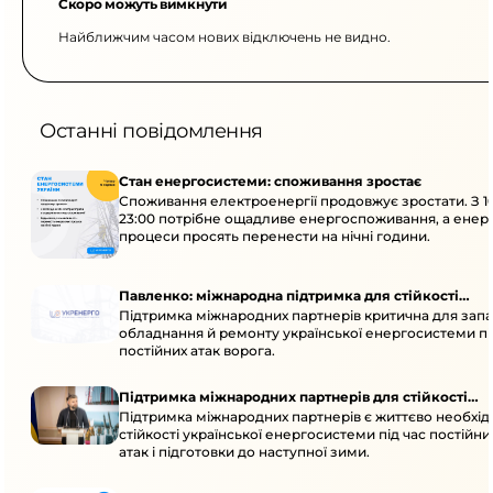
Скоро можуть вимкнути
Найближчим часом нових відключень не видно.
Останні повідомлення
Стан енергосистеми: споживання зростає
Споживання електроенергії продовжує зростати. З 1
23:00 потрібне ощадливе енергоспоживання, а енер
процеси просять перенести на нічні години.
Павленко: міжнародна підтримка для стійкості
Підтримка міжнародних партнерів критична для запа
енергосистеми
обладнання й ремонту української енергосистеми пі
постійних атак ворога.
Підтримка міжнародних партнерів для стійкості
Підтримка міжнародних партнерів є життєво необхі
енергосистеми
стійкості української енергосистеми під час постійн
атак і підготовки до наступної зими.