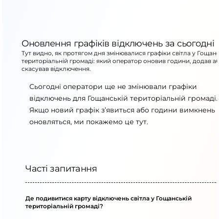
Оновлення графіків відключень за сьогодні
Тут видно, як протягом дня змінювалися графіки світла у Гощан
територіальній громаді: який оператор оновив години, додав а
скасував відключення.
Сьогодні оператори ще не змінювали графіки
відключень для Гощанській територіальній громаді.
Якщо новий графік з’явиться або години вимкнень
оновляться, ми покажемо це тут.
Часті запитання
Де подивитися карту відключень світла у Гощанській
територіальній громаді?