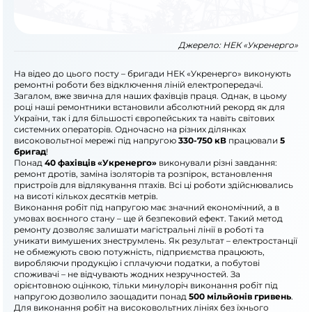
Джерело:
НЕК «Укренерго»
На відео до цього посту – бригади НЕК «Укренерго» виконують
ремонтні роботи без відключення ліній електропередачі.
Загалом, вже звична для наших фахівців праця. Однак, в цьому
році наші ремонтники встановили абсолютний рекорд як для
України, так і для більшості європейських та навіть світових
системних операторів. Одночасно на різних ділянках
високовольтної мережі під напругою
330-750 кВ
працювали
5
бригад
!
Понад
40 фахівців «Укренерго»
виконували різні завдання:
ремонт дротів, заміна ізоляторів та розпірок, встановлення
пристроїв для відлякування птахів. Всі ці роботи здійснювались
на висоті кількох десятків метрів.
Виконання робіт під напругою має значний економічний, а в
умовах воєнного стану – ще й безпековий ефект. Такий метод
ремонту дозволяє залишати магістральні лінії в роботі та
уникати вимушених знеструмлень. Як результат – електростанції
не обмежують свою потужність, підприємства працюють,
виробляючи продукцію і сплачуючи податки, а побутові
споживачі – не відчувають жодних незручностей. За
орієнтовною оцінкою, тільки минулоріч виконання робіт під
напругою дозволило заощадити понад
500 мільйонів гривень
.
Для виконання робіт на високовольтних лініях без їхнього