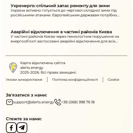
Укренерго: спільний запас ремонту для зими
Україна активно готується до чергової складної зими під
російськими атаками. Європейським державам потрібно
сформувати спільний запас ремонту обладнання.
Аварійні відключення в частині районів Києва
У частині районів Києва через технологічне порушення на
енергооб’єкті застосовані аварійні відключення для всіх
категорій споживачів. Аварійно-відновлювальні роботи
вже розпочаті.
Карта відключень світла
alerts.energy
2025-2026. Всі права захищені.
Умови використання
Політика конфіденційності
Cookie
Зв'язатися з нами:
support@alerts.energy
+38 (068) 998 76 18
Стежте за нами: