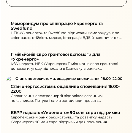
Меморандум про співпрацю Укренерго та 
Swedfund
НЕК «Укренерго» та Swedfund підписали меморандум про
співпрацю: стійкість мереж, інтеграція ВДЕ й накопичення,
цифровізація управління.
11 мільйонів євро грантової допомоги для 
«Укренерго»
KfW надасть НЕК «Укренерго» 11 мільйонів євро грантової
допомоги; угоду підписали в Гданську в рамках
конференції з відновлення України.
Стан енергосистеми: ощадливе споживання 18:00–
22:00
Споживання електроенергії відповідає сезонним
показникам. Потужні електроприлади просять
використовувати вдень, а в 18:00–22:00 - ощадливо. На
ранок нові знеструмлення.
ЄБРР надасть «Укренерго» 90 млн євро підтримки
Європейський банк реконструкції та розвитку надасть
«Укренерго» 90 млн євро підтримки для посилення
стійкості української енергосистеми.