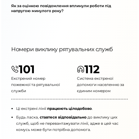
Як за оцінкою повідомлення вплинули роботи під
напругою минулого року?
Номери виклику рятувальних служб
101
112
Екстрений номер
Система екстреної
пожежної та рятувальної
допомоги населенню за
служби
єдиним номером
Ці екстрені лінії
працюють цілодобово
.
Будь ласка,
ставтеся відповідально
до виклику цих
служб, щоб не перевантажувати лінії, адже в цей час
комусь може бути потрібна допомога.