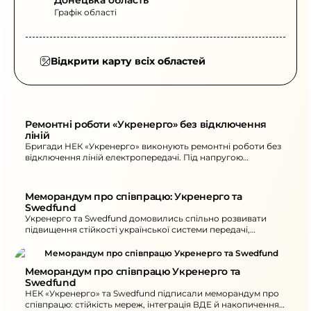
Донецька область
Графік області
Відкрити карту всіх областей
Ремонтні роботи «Укренерго» без відключення 
ліній
Бригади НЕК «Укренерго» виконують ремонтні роботи без
відключення ліній електропередачі. Під напругою
працювали 5 бригад і понад 40 фахівців.
Меморандум про співпрацю: Укренерго та 
Swedfund
Укренерго та Swedfund домовились спільно розвивати
підвищення стійкості української системи передачі,
інтеграцію ВДЕ й накопичення та цифровізацію управління
енергосистемою. Меморандум підписали на полях
міжнародної конференції з відновлення України в Польщі.
Меморандум про співпрацю Укренерго та 
Swedfund
НЕК «Укренерго» та Swedfund підписали меморандум про
співпрацю: стійкість мереж, інтеграція ВДЕ й накопичення,