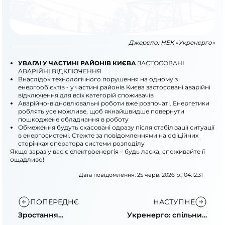
Джерело:
НЕК «Укренерго»
УВАГА! У ЧАСТИНІ РАЙОНІВ КИЄВА
ЗАСТОСОВАНІ
АВАРІЙНІ ВІДКЛЮЧЕННЯ
Внаслідок технологічного порушення на одному з
енергооб’єктів - у частині районів Києва застосовані аварійні
відключення для всіх категорій споживачів
Аварійно-відновлювальні роботи вже розпочаті. Енергетики
роблять усе можливе, щоб якнайшвидше повернути
пошкоджене обладнання в роботу
Обмеження будуть скасовані одразу після стабілізації ситуації
в енергосистемі. Стежте за повідомленнями на офіційних
сторінках оператора системи розподілу
Якщо зараз у вас є електроенергія – будь ласка, споживайте її
ощадливо!
Дата повідомлення: 25 черв. 2026 р., 04:12:31
ПОПЕРЕДНЄ
НАСТУПНЕ
Зростання
Укренерго: спільний