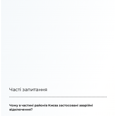
споживання та
запас ремонту для
обмеження ввечері
зими
18:00–22:00
Часті запитання
Чому в частині районів Києва застосовані аварійні
відключення?