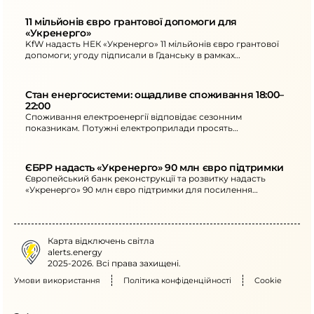
цифровізація управління.
11 мільйонів євро грантової допомоги для 
«Укренерго»
KfW надасть НЕК «Укренерго» 11 мільйонів євро грантової
допомоги; угоду підписали в Гданську в рамках
конференції з відновлення України.
Стан енергосистеми: ощадливе споживання 18:00–
22:00
Споживання електроенергії відповідає сезонним
показникам. Потужні електроприлади просять
використовувати вдень, а в 18:00–22:00 - ощадливо. На
ранок нові знеструмлення.
ЄБРР надасть «Укренерго» 90 млн євро підтримки
Європейський банк реконструкції та розвитку надасть
«Укренерго» 90 млн євро підтримки для посилення
стійкості української енергосистеми.
Карта відключень світла
alerts.energy
2025-2026. Всі права захищені.
Умови використання
Політика конфіденційності
Cookie