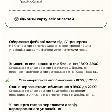
Графік області
Відкрити карту всіх областей
Обережно: фейкові листи від «Укренерго»
НЕК «Укренерго» попереджає: на електронні пошти
українців надходять фейкові листи з темами про
відключення та оплату. Можуть містити шкідливе ПЗ та
фішингові посилання.
Зниження споживання та обмеження 18:00–22:00
Споживання електроенергії знизилось. Доцільно
перенести активне енергоспоживання на 10:00–15:00 та
обмежити користування потужними електроприладами
18:00–22:00.
Стан енергосистеми: обмеження з 18:00 до 22:00
Споживання електроенергії відповідає сезонним
показникам. Активне енергоспоживання доцільно на
10:00–16:00, а з 18:00–22:00 - обмежити потужні
електроприлади.
Укренерго готова передавати досвід 
корпоративного управління