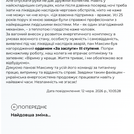
Але опускати руки не дає дружній колектив. Навіть у
найскладніших ситуаціях, коли після дзвінка посеред ночі треба
їхати на ліквідацію наслідків чергових обстрілів, ніхто не каже
«не можу» чи «не хочу». «Ця взаємна підтримка – вражає. Усі 25
років поруч зі мною завжди були справжні професіонали з
найкращими людськими якостями. Ми – як один злагоджений
механізм», – з теплотою і гордістю каже чоловік.
За вагомий внесок у розвиток енергетичного комплексу в
умовах воєнного стану, особисту мужність і самовідданість,
виявлені під час ліквідації наслідків аварій, пан Максим був
нагороджений
орденом «За заслуги» ІІІ ступеня
. Попри
виснажливу роботу, наш колега не втрачає оптимізму та
запевняє: «Віримо у краще. Життя триває, і ми обов'язково все
відбудуємо».
Дякуємо панові Максиму та усій його команді за титанічну
працю, витримку та відданість справі. Завдяки таким фахівцям –
українська енергосистема продовжує працювати навіть у
найважчі часи. Незламність не згасає!
Дата повідомлення: 12 черв. 2026 р., 10:05:28
ПОПЕРЕДНЄ
Найдовша зміна
Максима: робота на
підстанції