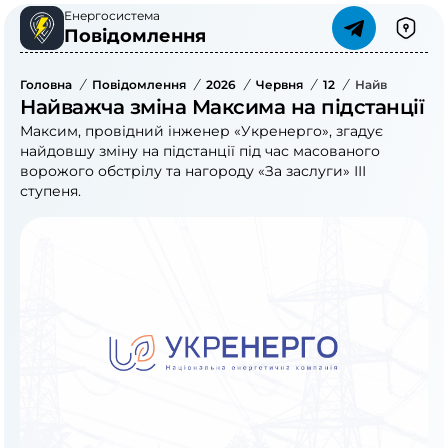
Енергосистема
Повідомлення
Головна
/
Повідомлення
/
2026
/
Червня
/
12
/
Найважча Змін
Найважча зміна Максима на підстанції
Максим, провідний інженер «Укренерго», згадує
найдовшу зміну на підстанції під час масованого
ворожого обстрілу та нагороду «За заслуги» ІІІ
ступеня.