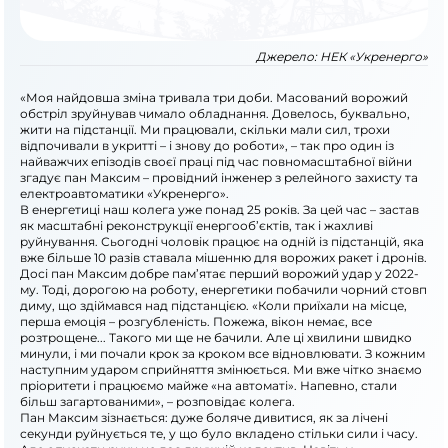
Джерело:
НЕК «Укренерго»
«Моя найдовша зміна тривала три доби. Масований ворожий
обстріл зруйнував чимало обладнання. Довелось, буквально,
жити на підстанції. Ми працювали, скільки мали сил, трохи
відпочивали в укритті – і знову до роботи», – так про один із
найважчих епізодів своєї праці під час повномасштабної війни
згадує пан Максим – провідний інженер з релейного захисту та
електроавтоматики «Укренерго».
В енергетиці наш колега уже понад 25 років. За цей час – застав
як масштабні реконструкції енергооб’єктів, так і жахливі
руйнування. Сьогодні чоловік працює на одній із підстанцій, яка
вже більше 10 разів ставала мішенню для ворожих ракет і дронів.
Досі пан Максим добре пам’ятає перший ворожий удар у 2022-
му. Тоді, дорогою на роботу, енергетики побачили чорний стовп
диму, що здіймався над підстанцією. «Коли приїхали на місце,
перша емоція – розгубленість. Пожежа, вікон немає, все
розтрощене... Такого ми ще не бачили. Але ці хвилини швидко
минули, і ми почали крок за кроком все відновлювати. З кожним
наступним ударом сприйняття змінюється. Ми вже чітко знаємо
пріоритети і працюємо майже «на автоматі». Напевно, стали
більш загартованими», – розповідає колега.
Пан Максим зізнається: дуже боляче дивитися, як за лічені
секунди руйнується те, у що було вкладено стільки сили і часу.