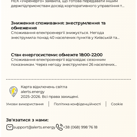
НЕК «Укренерго» заявила, що готова передавати іншим
держпідприємствам досвід корпоративного управління та
його роль у стійкості й захисті критичної інфраструктури.
Зниження споживання: знеструмлення та 
обмеження
Споживання електроенергії знижується. Негода
знеструмила понад 40 населених пунктів у Київській та
Сумській областях; обмежте потужні електроприлади з
18:00 до 22:00.
Стан енергосистеми: обмежте 18:00–22:00
Споживання електроенергії відповідає сезонним
показникам. Через негоду знеструмлені 26 населених
пунктів на Київщині та Чернігівщині; з 18:00 до 22:00
просять обмежити користування потужними
електроприладами.
Карта відключень світла
alerts.energy
2025-2026. Всі права захищені.
Умови використання
Політика конфіденційності
Cookie
Зв'язатися з нами:
support@alerts.energy
+38 (068) 998 76 18