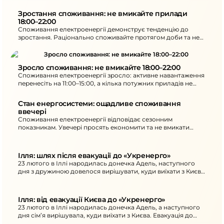
відновлення.
Зростання споживання: не вмикайте прилади 
18:00–22:00
Споживання електроенергії демонструє тенденцію до
зростання. Раціонально споживайте протягом доби та не
вмикайте кілька потужних приладів 18:00–22:00. Внаслідок
обстрілів є нові знеструмлення в кількох областях.
Зросло споживання: не вмикайте 18:00–22:00
Споживання електроенергії зросло: активне навантаження
перенесіть на 11:00–15:00, а кілька потужних приладів не
вмикайте 18:00–22:00. Внаслідок обстрілів - нові
знеструмлення.
Стан енергосистеми: ощадливе споживання 
ввечері
Споживання електроенергії відповідає сезонним
показникам. Увечері просять економити та не вмикати
кілька потужних електроприладів одночасно з 18:00 до
22:00. Через атаки на ранок є нові знеструмлення в
областях.
Ілля: шлях після евакуації до «Укренерго»
23 лютого в Іллі народилась донечка Адель, наступного
дня з дружиною довелося вирішувати, куди виїхати з Києва
через канонаду.
Ілля: від евакуації Києва до «Укренерго»
23 лютого в Іллі народилась донечка Адель, а наступного
дня сім’я вирішувала, куди виїхати з Києва. Евакуація до
Чернівців і фронт змінили життя, а робота в «Укренерго»