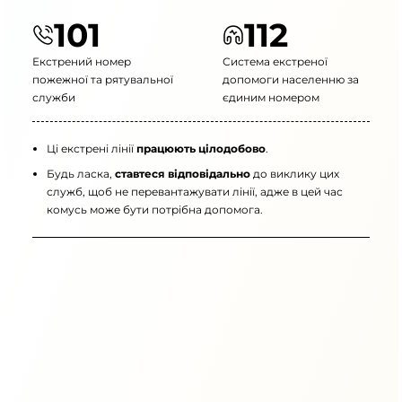
101
112
Екстрений номер
Система екстреної
пожежної та рятувальної
допомоги населенню за
служби
єдиним номером
Ці екстрені лінії
працюють цілодобово
.
Будь ласка,
ставтеся відповідально
до виклику цих
служб, щоб не перевантажувати лінії, адже в цей час
комусь може бути потрібна допомога.