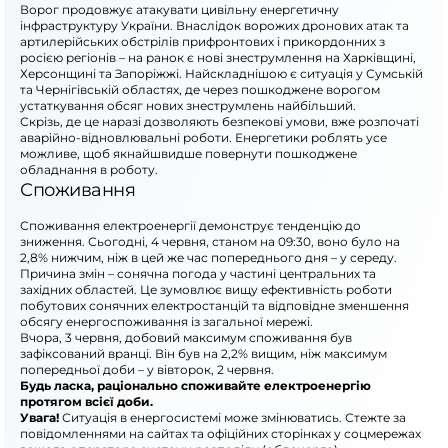
Ворог продовжує атакувати цивільну енергетичну
інфраструктуру України. Внаслідок ворожих дронових атак та
артилерійських обстрілів прифронтових і прикордонних з
росією регіонів – на ранок є нові знеструмлення на Харківщині,
Херсонщині та Запоріжжі. Найскладнішою є ситуація у Сумській
та Чернігівській областях, де через пошкоджене ворогом
устаткування обсяг нових знеструмлень найбільший.
Скрізь, де це наразі дозволяють безпекові умови, вже розпочаті
аварійно-відновлювальні роботи. Енергетики роблять усе
можливе, щоб якнайшвидше повернути пошкоджене
обладнання в роботу.
Споживання
Споживання електроенергії демонструє тенденцію до
зниження. Сьогодні, 4 червня, станом на 09:30, воно було на
2,8% нижчим, ніж в цей же час попереднього дня – у середу.
Причина змін – сонячна погода у частині центральних та
західних областей. Це зумовлює вищу ефективність роботи
побутових сонячних електростанцій та відповідне зменшення
обсягу енергоспоживання із загальної мережі.
Вчора, 3 червня, добовий максимум споживання був
зафіксований вранці. Він був на 2,2% вищим, ніж максимум
попередньої доби – у вівторок, 2 червня.
Будь ласка, раціонально споживайте електроенергію
протягом всієї доби.
Увага!
Ситуація в енергосистемі може змінюватись. Стежте за
повідомленнями на сайтах та офіційних сторінках у соцмережах