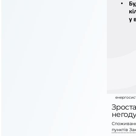
енергосис
Зрост
негод
Споживанн
пунктів За