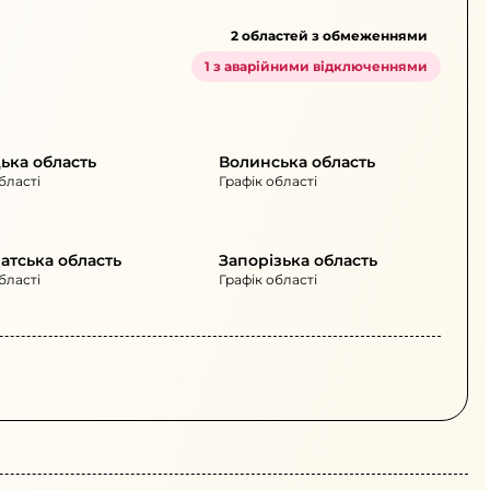
2 областей з обмеженнями
1 з аварійними відключеннями
ька область
Волинська область
бласті
Графік області
атська область
Запорізька область
бласті
Графік області