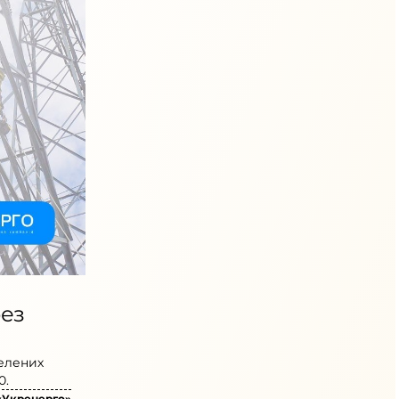
рез
селених
0.
«Укренерго»