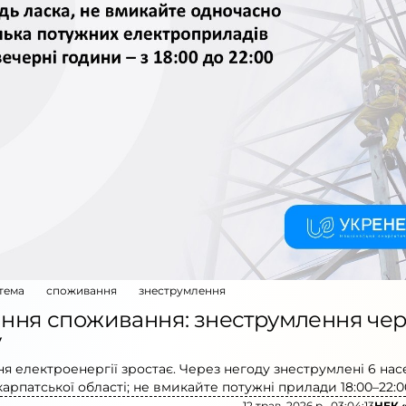
тема
споживання
знеструмлення
ання споживання: знеструмлення че
у
я електроенергії зростає. Через негоду знеструмлені 6 на
карпатської області; не вмикайте потужні прилади 18:00–22:0
12 трав. 2026 р., 03:04:13
НЕК 