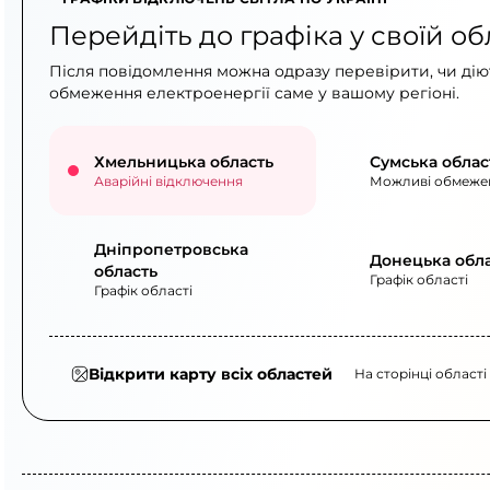
Перейдіть до графіка у своїй об
Після повідомлення можна одразу перевірити, чи діют
обмеження електроенергії саме у вашому регіоні.
Хмельницька область
Сумська облас
Аварійні відключення
Можливі обмеже
Дніпропетровська
Донецька обл
область
Графік області
Графік області
Відкрити карту всіх областей
На сторінці області