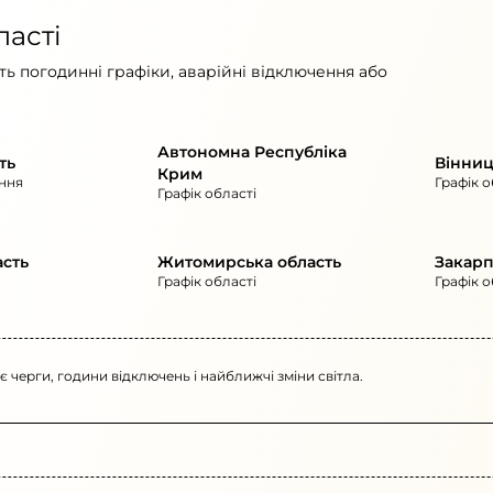
ласті
ь погодинні графіки, аварійні відключення або
Автономна Республіка
ть
Вінниц
Крим
ння
Графік о
Графік області
асть
Житомирська область
Закарп
Графік області
Графік о
 є черги, години відключень і найближчі зміни світла.