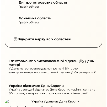
Дніпропетровська область
Графік області
Донецька область
Графік області
Відкрити карту всіх областей
Електромонтер високовольтної підстанції у День 
матері
У День матері розповідаємо про пані Вікторію,
електромонтера високовольтної підстанції «Укренерго»: її
приклад - сумлінна праця та відвага.
Україна відзначає День Європи
Україна сьогодні відзначає День Європи: коріння свята - у
50-х роках, а енергетика стала ключовою в інтеграції
України та ЄС.