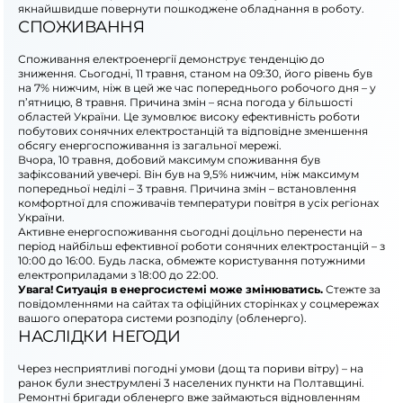
якнайшвидше повернути пошкоджене обладнання в роботу.
СПОЖИВАННЯ
Споживання електроенергії демонструє тенденцію до
зниження. Сьогодні, 11 травня, станом на 09:30, його рівень був
на 7% нижчим, ніж в цей же час попереднього робочого дня – у
п’ятницю, 8 травня. Причина змін – ясна погода у більшості
областей України. Це зумовлює високу ефективність роботи
побутових сонячних електростанцій та відповідне зменшення
обсягу енергоспоживання із загальної мережі.
Вчора, 10 травня, добовий максимум споживання був
зафіксований увечері. Він був на 9,5% нижчим, ніж максимум
попередньої неділі – 3 травня. Причина змін – встановлення
комфортної для споживачів температури повітря в усіх регіонах
України.
Активне енергоспоживання сьогодні доцільно перенести на
період найбільш ефективної роботи сонячних електростанцій – з
10:00 до 16:00. Будь ласка, обмежте користування потужними
електроприладами з 18:00 до 22:00.
Увага! Ситуація в енергосистемі може змінюватись.
Стежте за
повідомленнями на сайтах та офіційних сторінках у соцмережах
вашого оператора системи розподілу (обленерго).
НАСЛІДКИ НЕГОДИ
Через несприятливі погодні умови (дощ та пориви вітру) – на
ранок були знеструмлені 3 населених пункти на Полтавщині.
Ремонтні бригади обленерго вже займаються відновленням