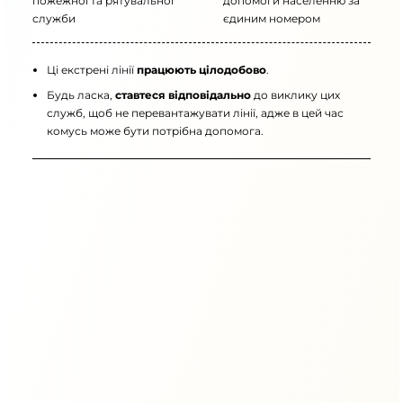
пожежної та рятувальної
допомоги населенню за
служби
єдиним номером
Ці екстрені лінії
працюють цілодобово
.
Будь ласка,
ставтеся відповідально
до виклику цих
служб, щоб не перевантажувати лінії, адже в цей час
комусь може бути потрібна допомога.