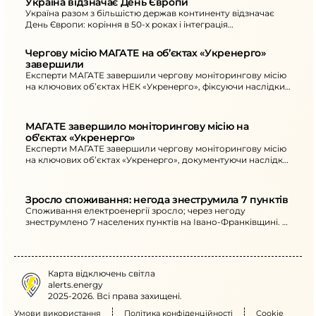
Україна відзначає День Європи
Україна разом з більшістю держав континенту відзначає
День Європи: коріння в 50-х роках і інтеграція
енергосистем та ринків з ЄС.
Чергову місію МАГАТЕ на об’єктах «Укренерго» 
завершили
Експерти МАГАТЕ завершили чергову моніторингову місію
на ключових об’єктах НЕК «Укренерго», фіксуючи наслідки
російських ракетно-дронових атак.
МАГАТЕ завершило моніторингову місію на 
об’єктах «Укренерго»
Експерти МАГАТЕ завершили чергову моніторингову місію
на ключових об’єктах «Укренерго», документуючи наслідки
ракетно-дронових атак.
Зросло споживання: негода знеструмила 7 пунктів
Споживання електроенергії зросло; через негоду
знеструмлено 7 населених пунктів на Івано-Франківщині. З
18:00 до 22:00 не вмикайте потужні електроприлади
одночасно.
Карта відключень світла
alerts.energy
2025-2026. Всі права захищені.
Умови використання
Політика конфіденційності
Cookie