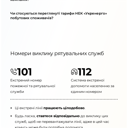
Чи стосуються переглянуті тарифи НЕК «Укренерго»
побутових споживачів?
Номери виклику рятувальних служб
101
112
Екстрений номер
Система екстреної
пожежної та рятувальної
допомоги населенню за
служби
єдиним номером
Ці екстрені лінії
працюють цілодобово
.
Будь ласка,
ставтеся відповідально
до виклику цих
служб, щоб не перевантажувати лінії, адже в цей час
комусь може бути потрібна допомога.