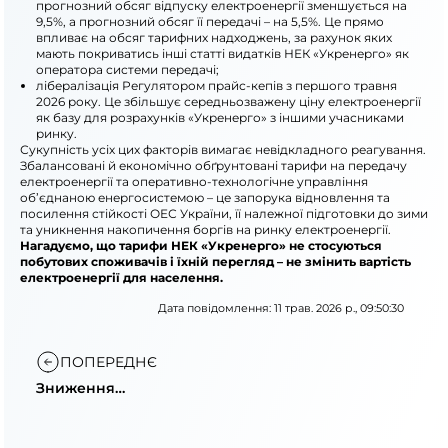
прогнозний обсяг відпуску електроенергії зменшується на
9,5%, а прогнозний обсяг її передачі – на 5,5%. Це прямо
впливає на обсяг тарифних надходжень, за рахунок яких
мають покриватись інші статті видатків НЕК «Укренерго» як
оператора системи передачі;
лібералізація Регулятором прайс-кепів з першого травня
2026 року. Це збільшує середньозважену ціну електроенергії
як базу для розрахунків «Укренерго» з іншими учасниками
ринку.
Сукупність усіх цих факторів вимагає невідкладного реагування.
Збалансовані й економічно обґрунтовані тарифи на передачу
електроенергії та оперативно-технологічне управління
об’єднаною енергосистемою – це запорука відновлення та
посилення стійкості ОЕС України, її належної підготовки до зими
та уникнення накопичення боргів на ринку електроенергії.
Нагадуємо, що тарифи НЕК «Укренерго» не стосуються
побутових споживачів і їхній перегляд – не змінить вартість
електроенергії для населення.
Дата повідомлення: 11 трав. 2026 р., 09:50:30
ПОПЕРЕДНЄ
Зниження
споживання, негода
та знеструмлення