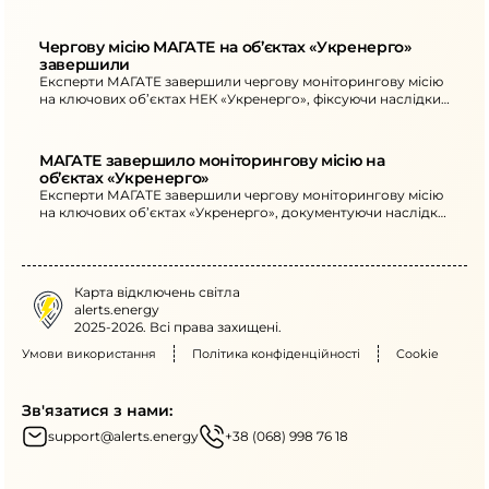
енергосистем та ринків з ЄС.
Чергову місію МАГАТЕ на об’єктах «Укренерго» 
завершили
Експерти МАГАТЕ завершили чергову моніторингову місію
на ключових об’єктах НЕК «Укренерго», фіксуючи наслідки
російських ракетно-дронових атак.
МАГАТЕ завершило моніторингову місію на 
об’єктах «Укренерго»
Експерти МАГАТЕ завершили чергову моніторингову місію
на ключових об’єктах «Укренерго», документуючи наслідки
ракетно-дронових атак.
Карта відключень світла
alerts.energy
2025-2026. Всі права захищені.
Умови використання
Політика конфіденційності
Cookie
Зв'язатися з нами:
support@alerts.energy
+38 (068) 998 76 18