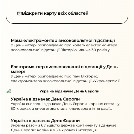
Відкрити карту всіх областей
Мама електромонтер високовольтної підстанції
У День матері розповідаємо про колегу електромонтера
високовольтної підстанції Вікторію: майже 30 років у
енергетиці та приклад сумлінної праці й відваги.
Електромонтер високовольтної підстанції у День 
матері
У День матері розповідаємо про пані Вікторію,
електромонтера високовольтної підстанції «Укренерго»: її
приклад - сумлінна праця та відвага.
Україна відзначає День Європи
Україна сьогодні відзначає День Європи: коріння свята - у
50-х роках, а енергетика стала ключовою в інтеграції
України та ЄС.
Україна відзначає День Європи
Україна разом з більшістю держав континенту відзначає
День Європи: коріння в 50-х роках і інтеграція