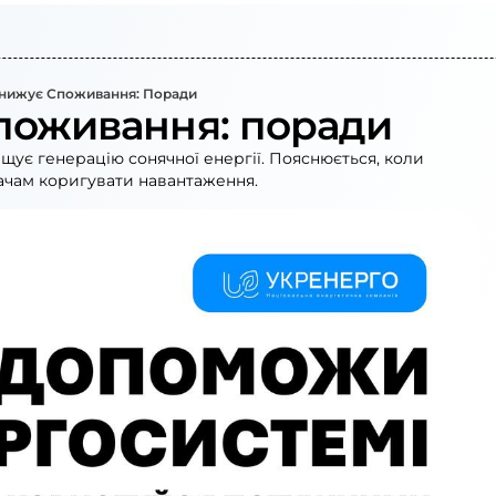
Знижує Споживання: Поради
споживання: поради
щує генерацію сонячної енергії. Пояснюється, коли
ачам коригувати навантаження.