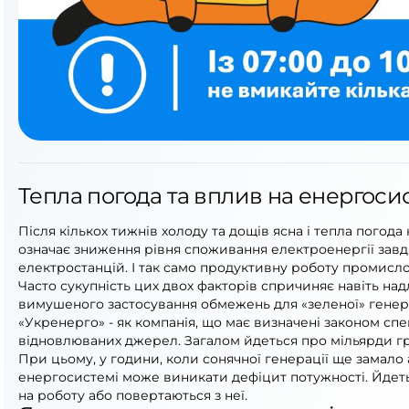
Тепла погода та вплив на енергоси
Після кількох тижнів холоду та дощів ясна і тепла погод
означає зниження рівня споживання електроенергії завд
електростанцій. І так само продуктивну роботу промислов
Часто сукупність цих двох факторів спричиняє навіть на
вимушеного застосування обмежень для «зеленої» генер
«Укренерго» - як компанія, що має визначені законом сп
відновлюваних джерел. Загалом йдеться про мільярди г
При цьому, у години, коли сонячної генерації ще замало
енергосистемі може виникати дефіцит потужності. Йдеть
на роботу або повертаються з неї.