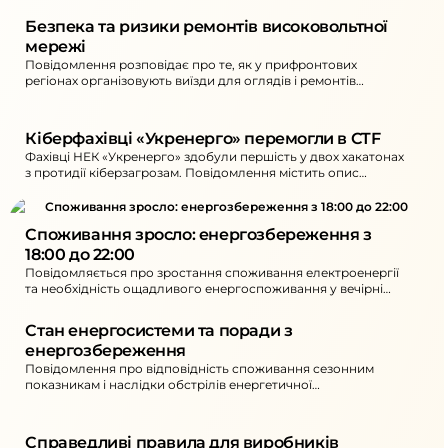
Безпека та ризики ремонтів високовольтної 
мережі
Повідомлення розповідає про те, як у прифронтових
регіонах організовують виїзди для оглядів і ремонтів
енергооб’єктів. Окреслено ключові загрози та підхід до
безпеки під час робіт.
Кіберфахівці «Укренерго» перемогли в CTF
Фахівці НЕК «Укренерго» здобули першість у двох хакатонах
з протидії кіберзагрозам. Повідомлення містить опис
формату змагань та підсумки участі команд.
Споживання зросло: енергозбереження з 
18:00 до 22:00
Повідомляється про зростання споживання електроенергії
та необхідність ощадливого енергоспоживання у вечірні
години. Також наведені наслідки атак на енергетичну
інфраструктуру та дії для споживачів.
Стан енергосистеми та поради з 
енергозбереження
Повідомлення про відповідність споживання сезонним
показникам і наслідки обстрілів енергетичної
інфраструктури. Наведено рекомендації щодо перенесення
активного енергоспоживання та обмеження використання
потужних електроприладів у вечірні години.
Справедливі правила для виробників 