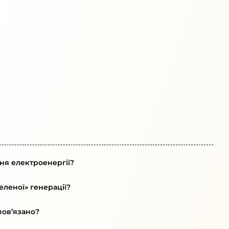
ня електроенергії?
леної» генерації?
пов’язано?