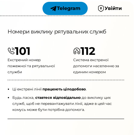
Telegram
Увійти
Номери виклику рятувальних служб
101
112
Екстрений номер
Система екстреної
пожежної та рятувальної
допомоги населенню за
служби
єдиним номером
Ці екстрені лінії
працюють цілодобово
.
Будь ласка,
ставтеся відповідально
до виклику цих
служб, щоб не перевантажувати лінії, адже в цей час
комусь може бути потрібна допомога.