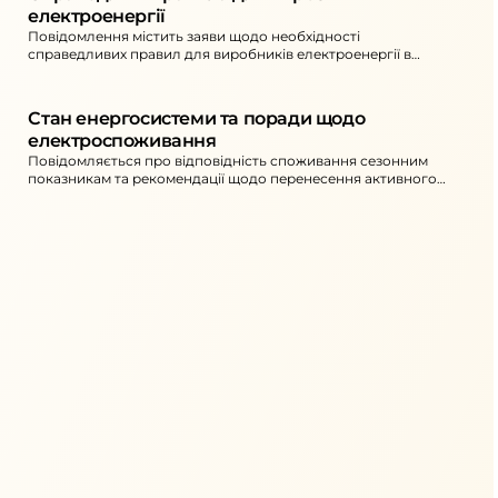
електроенергії
Повідомлення містить заяви щодо необхідності
справедливих правил для виробників електроенергії в
умовах воєнного часу та впливу режимів генерації на роботу
енергосистеми.
Стан енергосистеми та поради щодо 
електроспоживання
Повідомляється про відповідність споживання сезонним
показникам та рекомендації щодо перенесення активного
енергоспоживання. Також наголошено на необхідності
обмежити одночасне використання потужних
електроприладів у вечірні години.