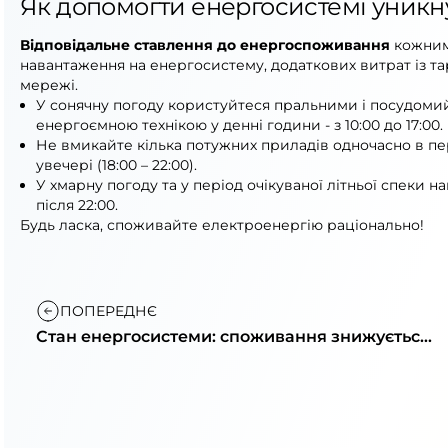
Як допомогти енергосистемі уник
Відповідальне ставлення до енергоспоживання
кожним
навантаження на енергосистему, додаткових витрат із та
мережі.
У сонячну погоду користуйтеся пральними і посудом
енергоємною технікою у денні години - з 10:00 до 17:00.
Не вмикайте кілька потужних приладів одночасно в пері
увечері (18:00 – 22:00).
У хмарну погоду та у період очікуваної літньої спеки 
після 22:00.
Будь ласка, споживайте електроенергію раціонально!
ПОПЕРЕДНЄ
Стан енергосистеми: споживання знижується,
економте ввечері