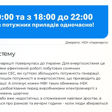
Джерело:
НЕК «Укренерго»
стему
а нарешті повернулась до України. Для енергосистеми це
яки ефективній роботі побутових сонячних
их СЕС, які суттєво збільшують потужність генерації.
длишок потужності в енергосистемі, що призводить до
ації. А оплачує кожен МВт таких обмежень НЕК
ецзобов’язання перед виробниками електроенергії з
ривень щорічно.
 або вже недостатньо, а споживання навпаки зростає, в
ся про ранкові та вечірні години - коли люди збираються