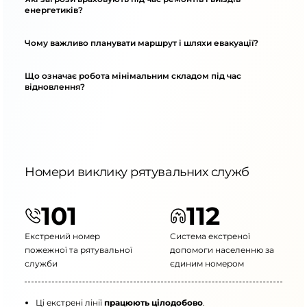
енергетиків?
Чому важливо планувати маршрут і шляхи евакуації?
Що означає робота мінімальним складом під час
відновлення?
Номери виклику рятувальних служб
101
112
Екстрений номер
Система екстреної
пожежної та рятувальної
допомоги населенню за
служби
єдиним номером
Ці екстрені лінії
працюють цілодобово
.