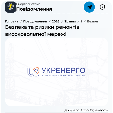
Енергосистема
Повідомлення
Головна
/
Повідомлення
/
2026
/
Травня
/
1
/
Безпека Та Риз
Безпека та ризики ремонтів
високовольтної мережі
Джерело:
НЕК «Укренерго»