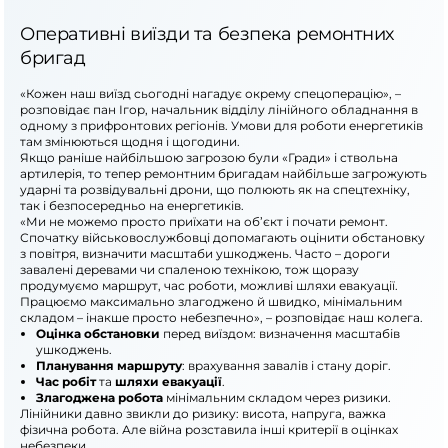
Оперативні виїзди та безпека ремонтних
бригад
«Кожен наш виїзд сьогодні нагадує окрему спецоперацію», –
розповідає пан Ігор, начальник відділу лінійного обладнання в
одному з прифронтових регіонів. Умови для роботи енергетиків
там змінюються щодня і щогодини.
Якщо раніше найбільшою загрозою були «Гради» і ствольна
артилерія, то тепер ремонтним бригадам найбільше загрожують
ударні та розвідувальні дрони, що полюють як на спецтехніку,
так і безпосередньо на енергетиків.
«Ми не можемо просто приїхати на об’єкт і почати ремонт.
Спочатку військовослужбовці допомагають оцінити обстановку
з повітря, визначити масштаби ушкоджень. Часто – дороги
завалені деревами чи спаленою технікою, тож щоразу
продумуємо маршрут, час роботи, можливі шляхи евакуації.
Працюємо максимально злагоджено й швидко, мінімальним
складом – інакше просто небезпечно», – розповідає наш колега.
Оцінка обстановки
перед виїздом: визначення масштабів
ушкоджень.
Планування маршруту
: врахування завалів і стану доріг.
Час робіт
та
шляхи евакуації
.
Злагоджена робота
мінімальним складом через ризики.
Лінійники давно звикли до ризику: висота, напруга, важка
фізична робота. Але війна розставила інші критерії в оцінках
небезпеки.