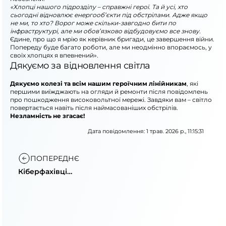
«Хлопці нашого підрозділу – справжні герої. Та й усі, хто
сьогодні відновлює енергооб’єкти під обстрілами. Адже якщо
не ми, то хто? Ворог може скільки-завгодно бити по
інфраструктурі, але ми обов’язково відбудовуємо все знову.
Єдине, про що я мрію як керівник бригади, це завершення війни.
Попереду буде багато роботи, але ми неодмінно впораємось, у
своїх хлопцях я впевнений».
Дякуємо за відновлення світла
Дякуємо колезі та всім нашим героїчним лінійникам
, які
першими виїжджають на огляди й ремонти після повідомлень
про пошкодження високовольтної мережі. Завдяки вам – світло
повертається навіть після наймасованіших обстрілів.
Незламність не згасає!
Дата повідомлення: 1 трав. 2026 р., 11:15:31
ПОПЕРЕДНЄ
Кіберфахівці
«Укренерго»
перемогли в CTF