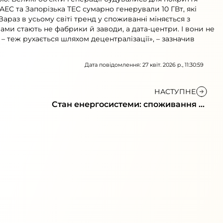
ЕС та Запорізька ТЕС сумарно генерували 10 ГВт, які
араз в усьому світі тренд у споживанні міняється з
ми стають не фабрики й заводи, а дата-центри. І вони не
– теж рухається шляхом децентралізації», – зазначив
Дата повідомлення: 27 квіт. 2026 р., 11:30:59
НАСТУПНЕ
Стан енергосистеми: споживання та
відключення через негоду