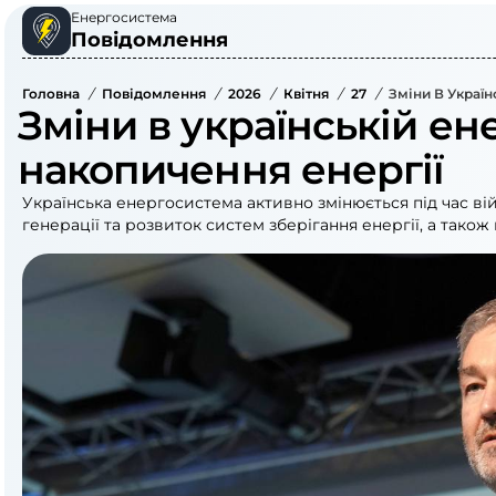
Енергосистема
Повідомлення
Головна
/
Повідомлення
/
2026
/
Квітня
/
27
/
Зміни В Україн
Зміни в українській ен
накопичення енергії
Українська енергосистема активно змінюється під час в
генерації та розвиток систем зберігання енергії, а також 