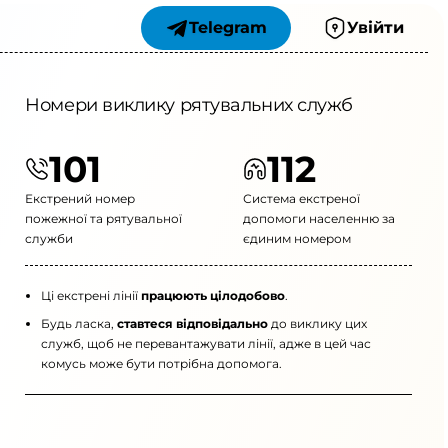
Telegram
Увійти
Номери виклику рятувальних служб
101
112
Екстрений номер
Система екстреної
пожежної та рятувальної
допомоги населенню за
служби
єдиним номером
Ці екстрені лінії
працюють цілодобово
.
Будь ласка,
ставтеся відповідально
до виклику цих
служб, щоб не перевантажувати лінії, адже в цей час
комусь може бути потрібна допомога.