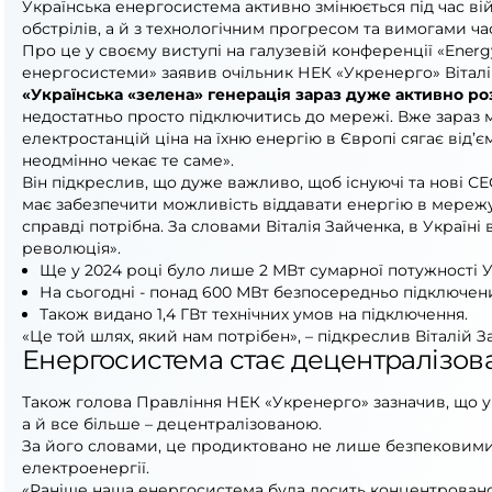
Українська енергосистема активно змінюється під час вій
обстрілів, а й з технологічним прогресом та вимогами ча
Про це у своєму виступі на галузевій конференції «Energy
енергосистеми» заявив очільник НЕК «Укренерго» Віталі
«Українська «зелена» генерація зараз дуже активно ро
недостатньо просто підключитись до мережі. Вже зараз 
електростанцій ціна на їхню енергію в Європі сягає від’
неодмінно чекає те саме».
Він підкреслив, що дуже важливо, щоб існуючі та нові СЕ
має забезпечити можливість віддавати енергію в мережу н
справді потрібна. За словами Віталія Зайченка, в Україн
революція».
Ще у 2024 році було лише 2 МВт сумарної потужності У
На сьогодні - понад 600 МВт безпосередньо підключен
Також видано 1,4 ГВт технічних умов на підключення.
«Це той шлях, який нам потрібен», – підкреслив Віталій З
Енергосистема стає децентралізо
Також голова Правління НЕК «Укренерго» зазначив, що ук
а й все більше – децентралізованою.
За його словами, це продиктовано не лише безпековими
електроенергії.
«Раніше наша енергосистема була досить концентрованою