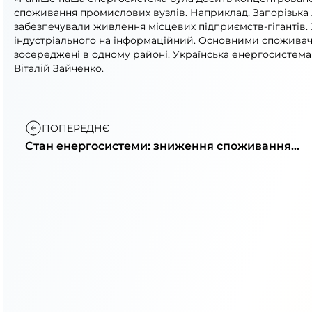
споживання промислових вузлів. Наприклад, Запорізька А
забезпечували живлення місцевих підприємств-гігантів. З
індустріального на інформаційний. Основними споживача
зосереджені в одному районі. Українська енергосистема 
Віталій Зайченко.
ПОПЕРЕДНЄ
Стан енергосистеми: зниження споживання
та наслідки негоди