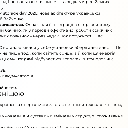
ни, і це пов’язано не лише з наслідками російських
су.
 storage day 2026: нова архітектура української
й Зайченко.
звивається.
Однак, для її інтеграції в енергосистему
ми бачимо, як у періоди ефективної роботи сонячних
ємних позначок – через надлишок потужності. Нас
С встановлювали у себе установки зберігання енергії. Це
е лише тоді, коли світить сонце, а й коли ця енергія
і в цьому напрямі відбувається «справжня технологічна
ЗЕ.
их акумуляторів.
айченко.
ванішою
раїнська енергосистема стає не тільки технологічнішою,
 умовами, а й суттєвими змінами у структурі споживання
. Великі об’єкти генерації будувались для покриття