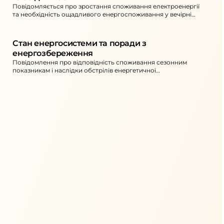
Повідомляється про зростання споживання електроенергії
та необхідність ощадливого енергоспоживання у вечірні
години. Також наведені наслідки атак на енергетичну
інфраструктуру та дії для споживачів.
Стан енергосистеми та поради з 
енергозбереження
Повідомлення про відповідність споживання сезонним
показникам і наслідки обстрілів енергетичної
інфраструктури. Наведено рекомендації щодо перенесення
активного енергоспоживання та обмеження використання
потужних електроприладів у вечірні години.