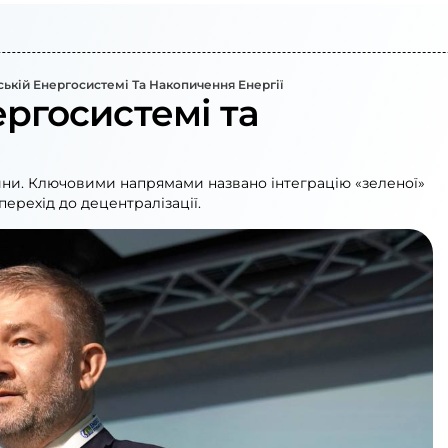
ській Енергосистемі Та Накопичення Енергії
ергосистемі та
ійни. Ключовими напрямами названо інтеграцію «зеленої»
перехід до децентралізації.