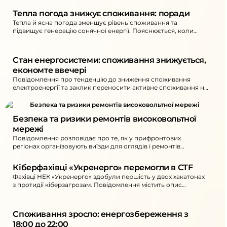
Тепла погода знижує споживання: поради
Тепла й ясна погода зменшує рівень споживання та
підвищує генерацію сонячної енергії. Пояснюється, коли
можливі надлишки або дефіцит потужності та як
споживачам коригувати навантаження.
Стан енергосистеми: споживання знижується, 
економте ввечері
Повідомлення про тенденцію до зниження споживання
електроенергії та заклик переносити активне споживання на
денний час. Також повідомляється про нові знеструмлення в
окремих областях унаслідок атак та рекомендації щодо
ощадного споживання ввечері.
Безпека та ризики ремонтів високовольтної 
мережі
Повідомлення розповідає про те, як у прифронтових
регіонах організовують виїзди для оглядів і ремонтів
енергооб’єктів. Окреслено ключові загрози та підхід до
безпеки під час робіт.
Кіберфахівці «Укренерго» перемогли в CTF
Фахівці НЕК «Укренерго» здобули першість у двох хакатонах
з протидії кіберзагрозам. Повідомлення містить опис
формату змагань та підсумки участі команд.
Споживання зросло: енергозбереження з 
18:00 до 22:00