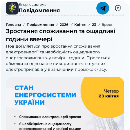
Енергосистема
Повідомлення
Головна
/
Повідомлення
/
2026
/
Квітня
/
23
/
Зростання Спо
Зростання споживання та ощадливі
години ввечері
Повідомляється про зростання споживання
електроенергії та необхідність ощадливого
енергоспоживання у вечірні години. Проситься
обмежити одночасне використання потужних
електроприладів у визначений проміжок часу.