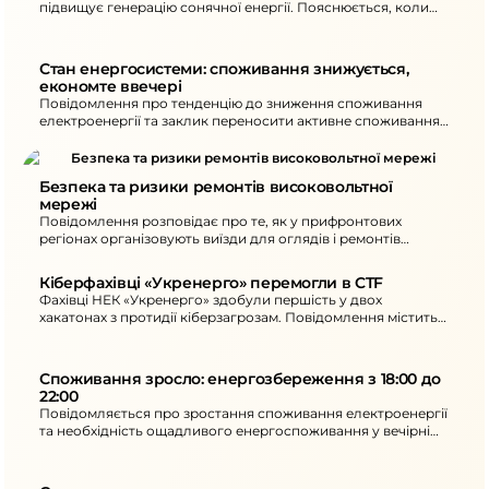
підвищує генерацію сонячної енергії. Пояснюється, коли
можливі надлишки або дефіцит потужності та як
споживачам коригувати навантаження.
Стан енергосистеми: споживання знижується, 
економте ввечері
Повідомлення про тенденцію до зниження споживання
електроенергії та заклик переносити активне споживання
на денний час. Також повідомляється про нові
знеструмлення в окремих областях унаслідок атак та
рекомендації щодо ощадного споживання ввечері.
Безпека та ризики ремонтів високовольтної 
мережі
Повідомлення розповідає про те, як у прифронтових
регіонах організовують виїзди для оглядів і ремонтів
енергооб’єктів. Окреслено ключові загрози та підхід до
безпеки під час робіт.
Кіберфахівці «Укренерго» перемогли в CTF
Фахівці НЕК «Укренерго» здобули першість у двох
хакатонах з протидії кіберзагрозам. Повідомлення містить
опис формату змагань та підсумки участі команд.
Споживання зросло: енергозбереження з 18:00 до 
22:00
Повідомляється про зростання споживання електроенергії
та необхідність ощадливого енергоспоживання у вечірні
години. Також наведені наслідки атак на енергетичну
інфраструктуру та дії для споживачів.