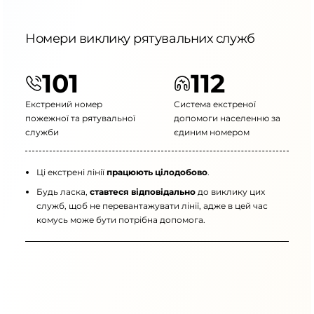
Номери виклику рятувальних служб
101
112
Екстрений номер
Система екстреної
пожежної та рятувальної
допомоги населенню за
служби
єдиним номером
Ці екстрені лінії
працюють цілодобово
.
Будь ласка,
ставтеся відповідально
до виклику цих
служб, щоб не перевантажувати лінії, адже в цей час
комусь може бути потрібна допомога.