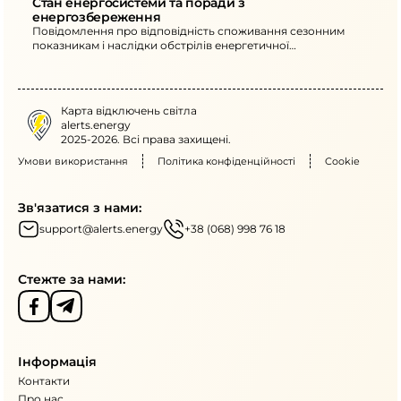
Стан енергосистеми та поради з 
енергозбереження
Повідомлення про відповідність споживання сезонним
показникам і наслідки обстрілів енергетичної
інфраструктури. Наведено рекомендації щодо перенесення
активного енергоспоживання та обмеження використання
потужних електроприладів у вечірні години.
Карта відключень світла
alerts.energy
2025-2026. Всі права захищені.
Умови використання
Політика конфіденційності
Cookie
Зв'язатися з нами:
support@alerts.energy
+38 (068) 998 76 18
Стежте за нами:
Інформація
Контакти
Про нас