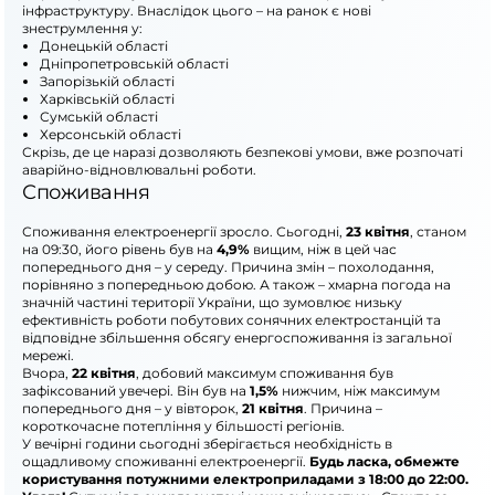
інфраструктуру. Внаслідок цього – на ранок є нові
знеструмлення у:
Донецькій області
Дніпропетровській області
Запорізькій області
Харківській області
Сумській області
Херсонській області
Скрізь, де це наразі дозволяють безпекові умови, вже розпочаті
аварійно-відновлювальні роботи.
Споживання
Споживання електроенергії зросло. Сьогодні,
23 квітня
, станом
на 09:30, його рівень був на
4,9%
вищим, ніж в цей час
попереднього дня – у середу. Причина змін – похолодання,
порівняно з попередньою добою. А також – хмарна погода на
значній частині території України, що зумовлює низьку
ефективність роботи побутових сонячних електростанцій та
відповідне збільшення обсягу енергоспоживання із загальної
мережі.
Вчора,
22 квітня
, добовий максимум споживання був
зафіксований увечері. Він був на
1,5%
нижчим, ніж максимум
попереднього дня – у вівторок,
21 квітня
. Причина –
короткочасне потепління у більшості регіонів.
У вечірні години сьогодні зберігається необхідність в
ощадливому споживанні електроенергії.
Будь ласка, обмежте
користування потужними електроприладами з 18:00 до 22:00.