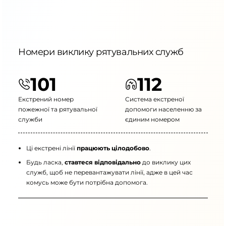
Номери виклику рятувальних служб
101
112
Екстрений номер
Система екстреної
пожежної та рятувальної
допомоги населенню за
служби
єдиним номером
Ці екстрені лінії
працюють цілодобово
.
Будь ласка,
ставтеся відповідально
до виклику цих
служб, щоб не перевантажувати лінії, адже в цей час
комусь може бути потрібна допомога.