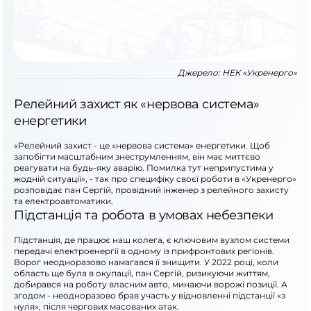
Джерело:
НЕК «Укренерго»
Релейний захист як «нервова система»
енергетики
«Релейний захист - це «нервова система» енергетики. Щоб
запобігти масштабним знеструмленням, він має миттєво
реагувати на будь-яку аварію. Помилка тут неприпустима у
жодній ситуації», - так про специфіку своєї роботи в «Укренерго»
розповідає пан Сергій, провідний інженер з релейного захисту
та електроавтоматики.
Підстанція та робота в умовах небезпеки
Підстанція, де працює наш колега, є ключовим вузлом системи
передачі електроенергії в одному із прифронтових регіонів.
Ворог неодноразово намагався її знищити. У 2022 році, коли
область ще була в окупації, пан Сергій, ризикуючи життям,
добирався на роботу власним авто, минаючи ворожі позиції. А
згодом - неодноразово брав участь у відновленні підстанції «з
нуля», після чергових масованих атак.