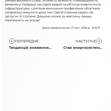
умовах воєнного стану, особисту мужність і самовідданість,
виявлені у ліквідації наслідків аварій на об’єктах енергетичної
інфраструктури, сумлінне виконання професійних обов’язків -
наприкінці минулого року пан Сергій отримав орден «За
заслуги» ІІІ ступеня. Дякуємо колезі за невтомну працю.
Незламність не згасає!
Дата повідомлення: 17 квіт. 2026 р., 12:15:17
ПОПЕРЕДНЄ
НАСТУПНЕ
Тенденція зниження
Стан енергосистеми
споживання та
та рекомендації щодо
поради з економії
споживання