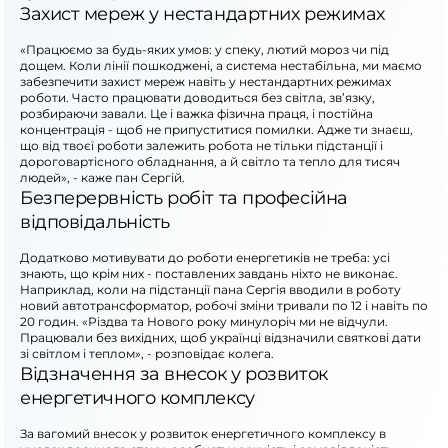
Захист мереж у нестандартних режимах
«Працюємо за будь-яких умов: у спеку, лютий мороз чи під
дощем. Коли лінії пошкоджені, а система нестабільна, ми маємо
забезпечити захист мереж навіть у нестандартних режимах
роботи. Часто працювати доводиться без світла, зв’язку,
розбираючи завали. Це і важка фізична праця, і постійна
концентрація - щоб не припуститися помилки. Адже ти знаєш,
що від твоєї роботи залежить робота не тільки підстанції і
дороговартісного обладнання, а й світло та тепло для тисяч
людей», - каже пан Сергій.
Безперервність робіт та професійна
відповідальність
Додатково мотивувати до роботи енергетиків не треба: усі
знають, що крім них - поставлених завдань ніхто не виконає.
Наприклад, коли на підстанції пана Сергія вводили в роботу
новий автотрансформатор, робочі зміни тривали по 12 і навіть по
20 годин. «Різдва та Нового року минулоріч ми не відчули.
Працювали без вихідних, щоб українці відзначили святкові дати
зі світлом і теплом», - розповідає колега.
Відзначення за внесок у розвиток
енергетичного комплексу
За вагомий внесок у розвиток енергетичного комплексу в