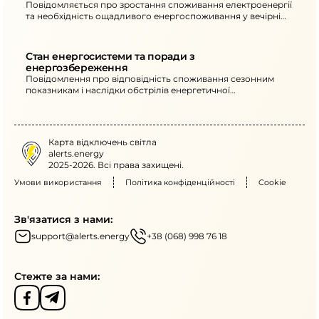
Повідомляється про зростання споживання електроенергії
та необхідність ощадливого енергоспоживання у вечірні
години. Також наведені наслідки атак на енергетичну
інфраструктуру та дії для споживачів.
Стан енергосистеми та поради з 
енергозбереження
Повідомлення про відповідність споживання сезонним
показникам і наслідки обстрілів енергетичної
інфраструктури. Наведено рекомендації щодо перенесення
активного енергоспоживання та обмеження використання
потужних електроприладів у вечірні години.
Карта відключень світла
alerts.energy
2025-2026. Всі права захищені.
Умови використання
Політика конфіденційності
Cookie
Зв'язатися з нами:
support@alerts.energy
+38 (068) 998 76 18
Стежте за нами: