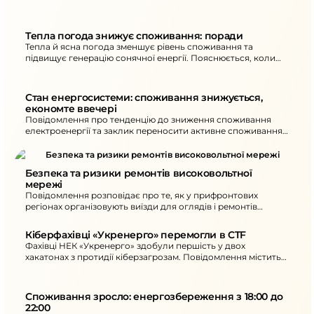
Тепла погода знижує споживання: поради
Тепла й ясна погода зменшує рівень споживання та
підвищує генерацію сонячної енергії. Пояснюється, коли
можливі надлишки або дефіцит потужності та як
споживачам коригувати навантаження.
Стан енергосистеми: споживання знижується, 
економте ввечері
Повідомлення про тенденцію до зниження споживання
електроенергії та заклик переносити активне споживання
на денний час. Також повідомляється про нові
знеструмлення в окремих областях унаслідок атак та
рекомендації щодо ощадного споживання ввечері.
Безпека та ризики ремонтів високовольтної 
мережі
Повідомлення розповідає про те, як у прифронтових
регіонах організовують виїзди для оглядів і ремонтів
енергооб’єктів. Окреслено ключові загрози та підхід до
безпеки під час робіт.
Кіберфахівці «Укренерго» перемогли в CTF
Фахівці НЕК «Укренерго» здобули першість у двох
хакатонах з протидії кіберзагрозам. Повідомлення містить
опис формату змагань та підсумки участі команд.
Споживання зросло: енергозбереження з 18:00 до 
22:00